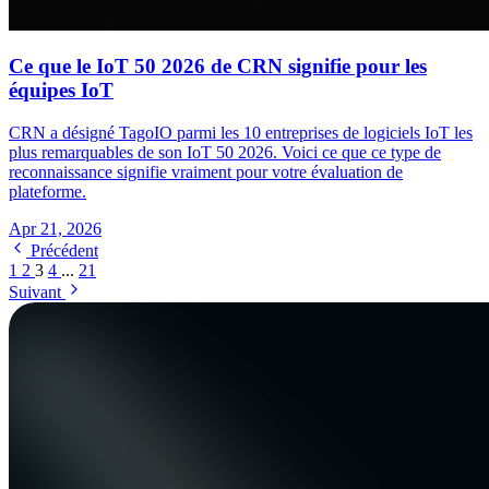
Ce que le IoT 50 2026 de CRN signifie pour les
équipes IoT
CRN a désigné TagoIO parmi les 10 entreprises de logiciels IoT les
plus remarquables de son IoT 50 2026. Voici ce que ce type de
reconnaissance signifie vraiment pour votre évaluation de
plateforme.
Apr 21, 2026
Précédent
1
2
3
4
...
21
Suivant