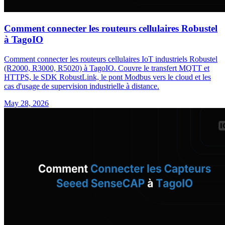
Comment connecter les routeurs cellulaires Robustel
à TagoIO
Comment connecter les routeurs cellulaires IoT industriels Robustel
(R2000, R3000, R5020) à TagoIO. Couvre le transfert MQTT et
HTTPS, le SDK RobustLink, le pont Modbus vers le cloud et les
cas d'usage de supervision industrielle à distance.
May 28, 2026