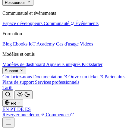
Ressources
Communauté et événements
Espace développeurs
Communauté
Événements
Formation
Blog
Ebooks
IoT Academy
Cas d'usage
Vidéos
Modèles et outils
Modèles de dashboard
Appareils intégrés
Kickstarter
Support
Contactez-nous
Documentation
Ouvrir un ticket
Partenaires
Plans de support
Services professionnels
Tarifs
FR
EN
PT
DE
ES
Réserver une démo
Commencer