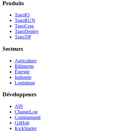
Produits
TagoIO
TagoRUN
TagoCore
TagoDeploy
TagoTiP
Secteurs
Agriculture
Bâtiments
Énergie
Industrie
Logistique
Développeurs
API
ChangeLog
Communauté
GitHub
KickStarter