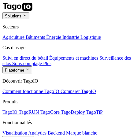
Solutions
Secteurs
Agriculture
Bâtiments
Énergie
Industrie
Logistique
Cas d'usage
Suivi en direct du bétail
Équipements et machines
Surveillance des
silos
Sous-comptage
Plus
Plateforme
Découvrir TagoIO
Comment fonctionne TagoIO
Comparer TagoIO
Produits
TagoIO
TagoRUN
TagoCore
TagoDeploy
TagoTiP
Fonctionnalités
Visualisation
Analytics
Backend
Marque blanche