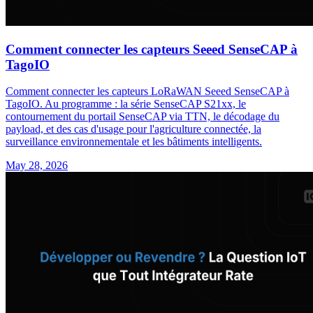
Comment connecter les capteurs Seeed SenseCAP à
TagoIO
Comment connecter les capteurs LoRaWAN Seeed SenseCAP à
TagoIO. Au programme : la série SenseCAP S21xx, le
contournement du portail SenseCAP via TTN, le décodage du
payload, et des cas d'usage pour l'agriculture connectée, la
surveillance environnementale et les bâtiments intelligents.
May 28, 2026