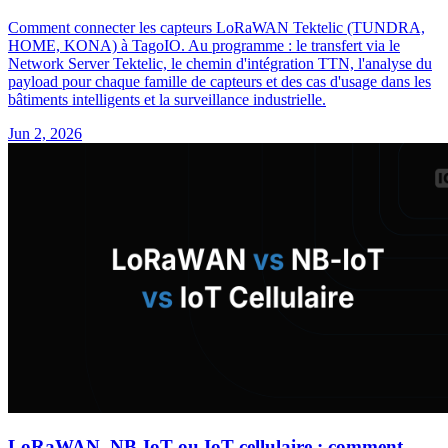
Comment connecter les capteurs LoRaWAN Tektelic (TUNDRA,
HOME, KONA) à TagoIO. Au programme : le transfert via le
Network Server Tektelic, le chemin d'intégration TTN, l'analyse du
payload pour chaque famille de capteurs et des cas d'usage dans les
bâtiments intelligents et la surveillance industrielle.
Jun 2, 2026
LoRaWAN, NB-IoT ou IoT cellulaire : comment