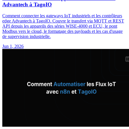
Advantech à TagoIO
Comment connecter les gateways IoT industriels et les contrôleurs
edge Advantech à TagoIO. Couvre le transfert via MQTT et REST
API depuis les appareils des séries WISE-4000 et ECU, le pont
Modbus vers le cloud, le formatage des payloads et les cas d'usage
de supervision industrielle.
Jun 1, 2026