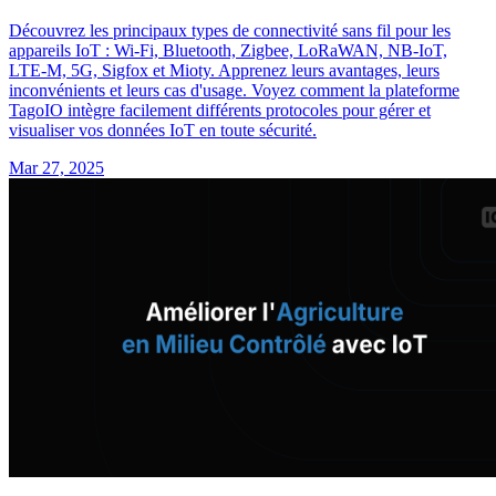
Découvrez les principaux types de connectivité sans fil pour les
appareils IoT : Wi-Fi, Bluetooth, Zigbee, LoRaWAN, NB-IoT,
LTE-M, 5G, Sigfox et Mioty. Apprenez leurs avantages, leurs
inconvénients et leurs cas d'usage. Voyez comment la plateforme
TagoIO intègre facilement différents protocoles pour gérer et
visualiser vos données IoT en toute sécurité.
Mar 27, 2025