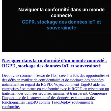
Naviguer dans la conformité d'un monde connecté :
RGPD, stockage des données IoT et souveraineté
Découvrez comment l'essor de l'IoT crée à la fois des opportunités et
des défis en matière de confidentialité et de stockage des données,
notamment au regard du RGPD. Voyez comment TagoIO aide les
entreprises à se mettre en conformité avec le RGPD en misant sur un
traitement des données sécurisé, minimal et transparent. Comprenez
l'importance de la souveraineté des données et comment des
fonctionnalités TagoIO comme TagoDeploy soutiennent la
conformité.