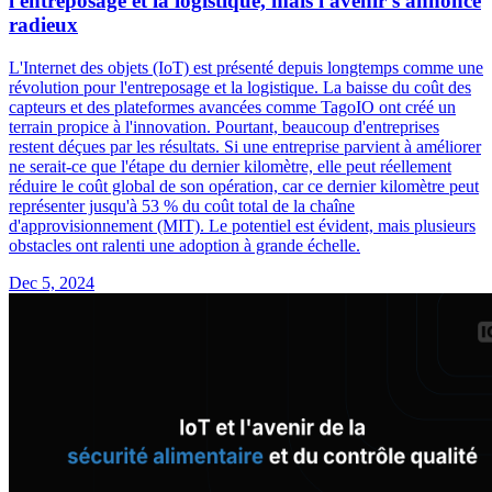
l'entreposage et la logistique, mais l'avenir s'annonce
radieux
L'Internet des objets (IoT) est présenté depuis longtemps comme une
révolution pour l'entreposage et la logistique. La baisse du coût des
capteurs et des plateformes avancées comme TagoIO ont créé un
terrain propice à l'innovation. Pourtant, beaucoup d'entreprises
restent déçues par les résultats. Si une entreprise parvient à améliorer
ne serait-ce que l'étape du dernier kilomètre, elle peut réellement
réduire le coût global de son opération, car ce dernier kilomètre peut
représenter jusqu'à 53 % du coût total de la chaîne
d'approvisionnement (MIT). Le potentiel est évident, mais plusieurs
obstacles ont ralenti une adoption à grande échelle.
Dec 5, 2024