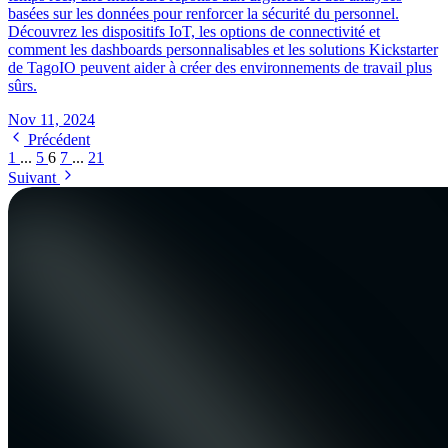
basées sur les données pour renforcer la sécurité du personnel.
Découvrez les dispositifs IoT, les options de connectivité et
comment les dashboards personnalisables et les solutions Kickstarter
de TagoIO peuvent aider à créer des environnements de travail plus
sûrs.
Nov 11, 2024
Précédent
1
...
5
6
7
...
21
Suivant