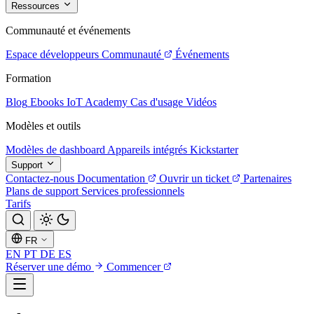
Ressources
Communauté et événements
Espace développeurs
Communauté
Événements
Formation
Blog
Ebooks
IoT Academy
Cas d'usage
Vidéos
Modèles et outils
Modèles de dashboard
Appareils intégrés
Kickstarter
Support
Contactez-nous
Documentation
Ouvrir un ticket
Partenaires
Plans de support
Services professionnels
Tarifs
FR
EN
PT
DE
ES
Réserver une démo
Commencer