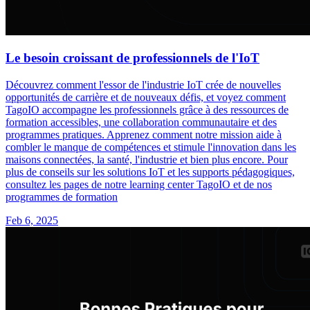
Le besoin croissant de professionnels de l'IoT
Découvrez comment l'essor de l'industrie IoT crée de nouvelles
opportunités de carrière et de nouveaux défis, et voyez comment
TagoIO accompagne les professionnels grâce à des ressources de
formation accessibles, une collaboration communautaire et des
programmes pratiques. Apprenez comment notre mission aide à
combler le manque de compétences et stimule l'innovation dans les
maisons connectées, la santé, l'industrie et bien plus encore. Pour
plus de conseils sur les solutions IoT et les supports pédagogiques,
consultez les pages de notre learning center TagoIO et de nos
programmes de formation
Feb 6, 2025