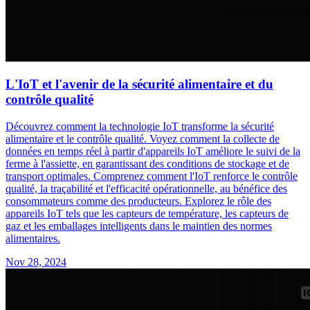
L'IoT et l'avenir de la sécurité alimentaire et du
contrôle qualité
Découvrez comment la technologie IoT transforme la sécurité
alimentaire et le contrôle qualité. Voyez comment la collecte de
données en temps réel à partir d'appareils IoT améliore le suivi de la
ferme à l'assiette, en garantissant des conditions de stockage et de
transport optimales. Comprenez comment l'IoT renforce le contrôle
qualité, la traçabilité et l'efficacité opérationnelle, au bénéfice des
consommateurs comme des producteurs. Explorez le rôle des
appareils IoT tels que les capteurs de température, les capteurs de
gaz et les emballages intelligents dans le maintien des normes
alimentaires.
Nov 28, 2024