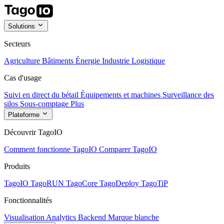
Solutions
Secteurs
Agriculture
Bâtiments
Énergie
Industrie
Logistique
Cas d'usage
Suivi en direct du bétail
Équipements et machines
Surveillance des
silos
Sous-comptage
Plus
Plateforme
Découvrir TagoIO
Comment fonctionne TagoIO
Comparer TagoIO
Produits
TagoIO
TagoRUN
TagoCore
TagoDeploy
TagoTiP
Fonctionnalités
Visualisation
Analytics
Backend
Marque blanche