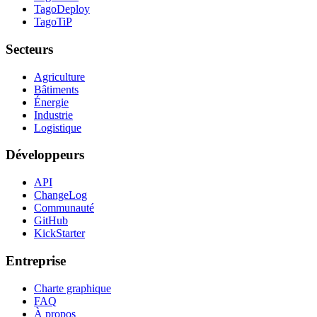
TagoDeploy
TagoTiP
Secteurs
Agriculture
Bâtiments
Énergie
Industrie
Logistique
Développeurs
API
ChangeLog
Communauté
GitHub
KickStarter
Entreprise
Charte graphique
FAQ
À propos