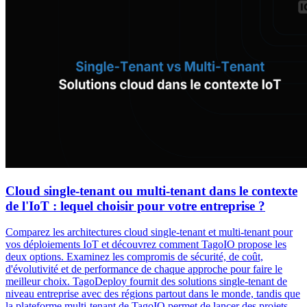
Cloud single-tenant ou multi-tenant dans le contexte
de l'IoT : lequel choisir pour votre entreprise ?
Comparez les architectures cloud single-tenant et multi-tenant pour
vos déploiements IoT et découvrez comment TagoIO propose les
deux options. Examinez les compromis de sécurité, de coût,
d'évolutivité et de performance de chaque approche pour faire le
meilleur choix. TagoDeploy fournit des solutions single-tenant de
niveau entreprise avec des régions partout dans le monde, tandis que
la plateforme multi-tenant de TagoIO permet de lancer des projets