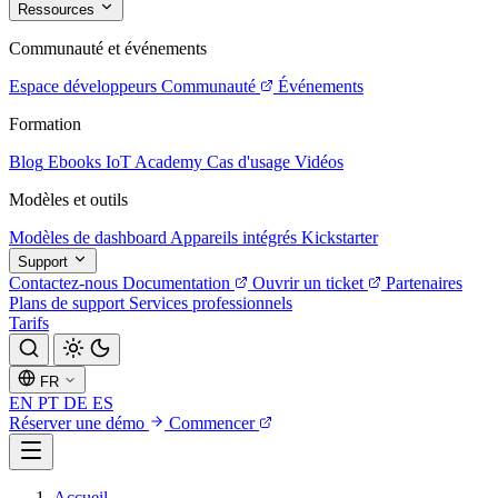
Ressources
Communauté et événements
Espace développeurs
Communauté
Événements
Formation
Blog
Ebooks
IoT Academy
Cas d'usage
Vidéos
Modèles et outils
Modèles de dashboard
Appareils intégrés
Kickstarter
Support
Contactez-nous
Documentation
Ouvrir un ticket
Partenaires
Plans de support
Services professionnels
Tarifs
FR
EN
PT
DE
ES
Réserver une démo
Commencer
Accueil