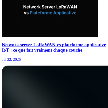
Network server LoRaWAN vs plateforme applicative
IoT : ce que fait vraiment chaque couche
Jul 22, 2026