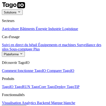
Solutions
Secteurs
Agriculture
Bâtiments
Énergie
Industrie
Logistique
Cas d'usage
Suivi en direct du bétail
Équipements et machines
Surveillance des
silos
Sous-comptage
Plus
Plateforme
Découvrir TagoIO
Comment fonctionne TagoIO
Comparer TagoIO
Produits
TagoIO
TagoRUN
TagoCore
TagoDeploy
TagoTiP
Fonctionnalités
Visualisation
Analytics
Backend
Marque blanche