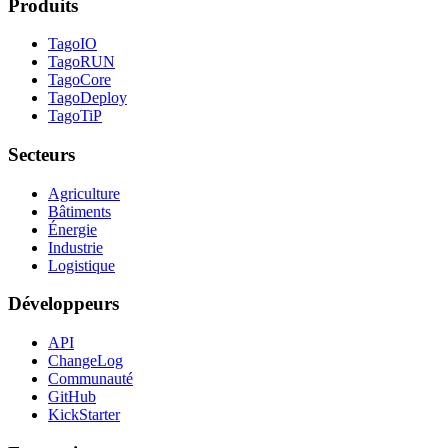
Produits
TagoIO
TagoRUN
TagoCore
TagoDeploy
TagoTiP
Secteurs
Agriculture
Bâtiments
Énergie
Industrie
Logistique
Développeurs
API
ChangeLog
Communauté
GitHub
KickStarter