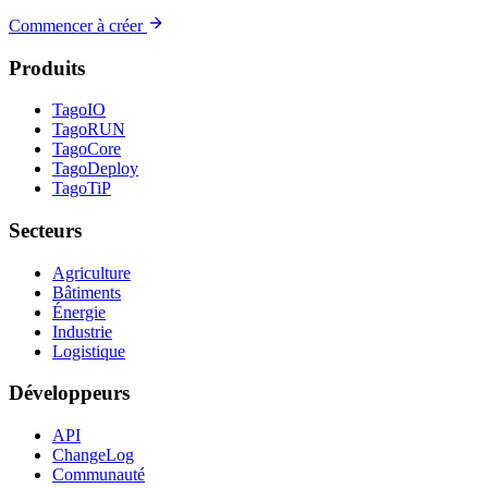
Commencer à créer
Produits
TagoIO
TagoRUN
TagoCore
TagoDeploy
TagoTiP
Secteurs
Agriculture
Bâtiments
Énergie
Industrie
Logistique
Développeurs
API
ChangeLog
Communauté