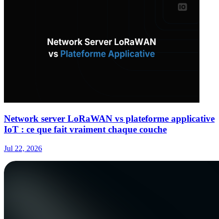
Network server LoRaWAN vs plateforme applicative
IoT : ce que fait vraiment chaque couche
Jul 22, 2026