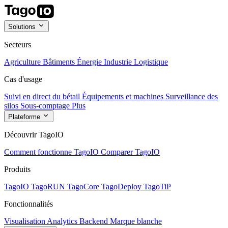
Solutions
Secteurs
Agriculture
Bâtiments
Énergie
Industrie
Logistique
Cas d'usage
Suivi en direct du bétail
Équipements et machines
Surveillance des
silos
Sous-comptage
Plus
Plateforme
Découvrir TagoIO
Comment fonctionne TagoIO
Comparer TagoIO
Produits
TagoIO
TagoRUN
TagoCore
TagoDeploy
TagoTiP
Fonctionnalités
Visualisation
Analytics
Backend
Marque blanche