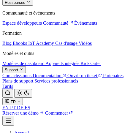
Ressources
Communauté et événements
Espace développeurs
Communauté
Événements
Formation
Blog
Ebooks
IoT Academy
Cas d'usage
Vidéos
Modèles et outils
Modèles de dashboard
Appareils intégrés
Kickstarter
Support
Contactez-nous
Documentation
Ouvrir un ticket
Partenaires
Plans de support
Services professionnels
Tarifs
FR
EN
PT
DE
ES
Réserver une démo
Commencer
Accueil