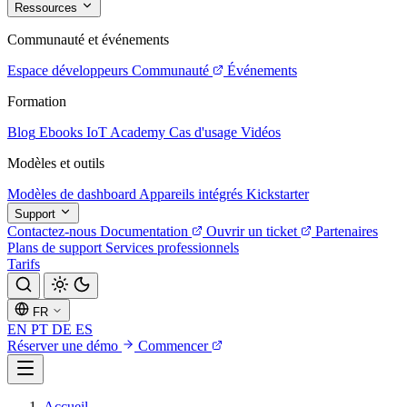
Ressources
Communauté et événements
Espace développeurs
Communauté
Événements
Formation
Blog
Ebooks
IoT Academy
Cas d'usage
Vidéos
Modèles et outils
Modèles de dashboard
Appareils intégrés
Kickstarter
Support
Contactez-nous
Documentation
Ouvrir un ticket
Partenaires
Plans de support
Services professionnels
Tarifs
FR
EN
PT
DE
ES
Réserver une démo
Commencer
Accueil