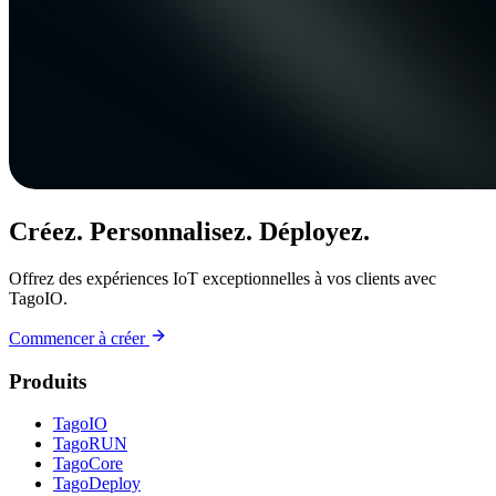
Créez. Personnalisez. Déployez.
Offrez des expériences IoT exceptionnelles à vos clients avec
TagoIO.
Commencer à créer
Produits
TagoIO
TagoRUN
TagoCore
TagoDeploy