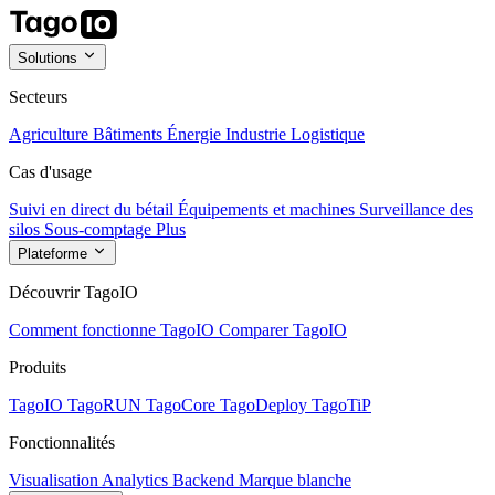
Solutions
Secteurs
Agriculture
Bâtiments
Énergie
Industrie
Logistique
Cas d'usage
Suivi en direct du bétail
Équipements et machines
Surveillance des
silos
Sous-comptage
Plus
Plateforme
Découvrir TagoIO
Comment fonctionne TagoIO
Comparer TagoIO
Produits
TagoIO
TagoRUN
TagoCore
TagoDeploy
TagoTiP
Fonctionnalités
Visualisation
Analytics
Backend
Marque blanche