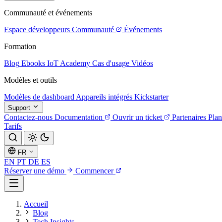
Communauté et événements
Espace développeurs
Communauté
Événements
Formation
Blog
Ebooks
IoT Academy
Cas d'usage
Vidéos
Modèles et outils
Modèles de dashboard
Appareils intégrés
Kickstarter
Support
Contactez-nous
Documentation
Ouvrir un ticket
Partenaires
Plan
Tarifs
FR
EN
PT
DE
ES
Réserver une démo
Commencer
Accueil
Blog
Tech Insights