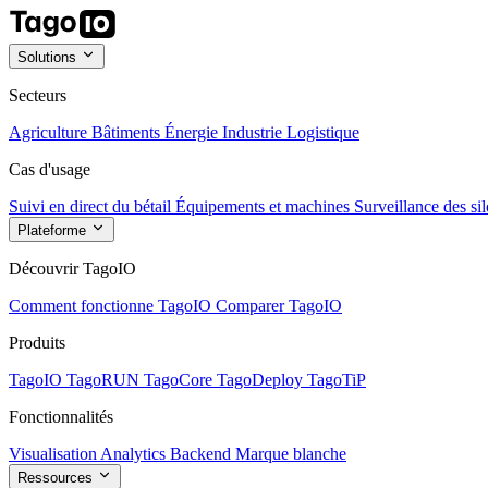
Solutions
Secteurs
Agriculture
Bâtiments
Énergie
Industrie
Logistique
Cas d'usage
Suivi en direct du bétail
Équipements et machines
Surveillance des sil
Plateforme
Découvrir TagoIO
Comment fonctionne TagoIO
Comparer TagoIO
Produits
TagoIO
TagoRUN
TagoCore
TagoDeploy
TagoTiP
Fonctionnalités
Visualisation
Analytics
Backend
Marque blanche
Ressources