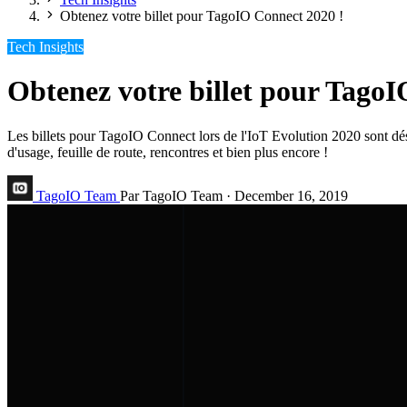
Obtenez votre billet pour TagoIO Connect 2020 !
Tech Insights
Obtenez votre billet pour TagoI
Les billets pour TagoIO Connect lors de l'IoT Evolution 2020 sont dé
d'usage, feuille de route, rencontres et bien plus encore !
TagoIO Team
Par TagoIO Team
·
December 16, 2019