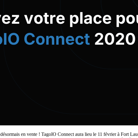
désormais en vente ! TagoIO Connect aura lieu le 11 février à Fort Lau