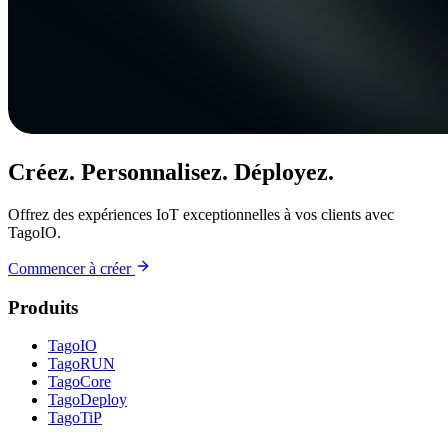
Créez. Personnalisez. Déployez.
Offrez des expériences IoT exceptionnelles à vos clients avec
TagoIO.
Commencer à créer
Produits
TagoIO
TagoRUN
TagoCore
TagoDeploy
TagoTiP