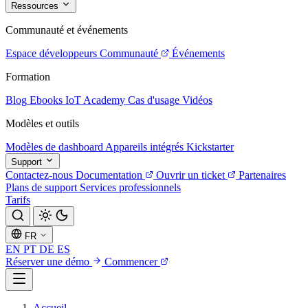
Ressources
Communauté et événements
Espace développeurs
Communauté
Événements
Formation
Blog
Ebooks
IoT Academy
Cas d'usage
Vidéos
Modèles et outils
Modèles de dashboard
Appareils intégrés
Kickstarter
Support
Contactez-nous
Documentation
Ouvrir un ticket
Partenaires
Plans de support
Services professionnels
Tarifs
FR
EN
PT
DE
ES
Réserver une démo
Commencer
Accueil