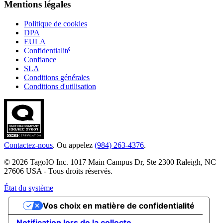
Mentions légales
Politique de cookies
DPA
EULA
Confidentialité
Confiance
SLA
Conditions générales
Conditions d'utilisation
Contactez-nous
. Ou appelez
(984) 263-4376
.
© 2026 TagoIO Inc. 1017 Main Campus Dr, Ste 2300 Raleigh, NC
27606 USA - Tous droits réservés.
État du système
Vos choix en matière de confidentialité
Notification lors de la collecte