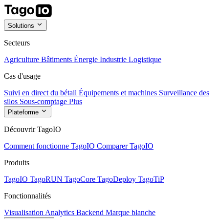
Solutions
Secteurs
Agriculture
Bâtiments
Énergie
Industrie
Logistique
Cas d'usage
Suivi en direct du bétail
Équipements et machines
Surveillance des
silos
Sous-comptage
Plus
Plateforme
Découvrir TagoIO
Comment fonctionne TagoIO
Comparer TagoIO
Produits
TagoIO
TagoRUN
TagoCore
TagoDeploy
TagoTiP
Fonctionnalités
Visualisation
Analytics
Backend
Marque blanche