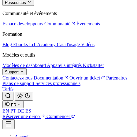
Ressources
Communauté et événements
Espace développeurs
Communauté
Événements
Formation
Blog
Ebooks
IoT Academy
Cas d'usage
Vidéos
Modèles et outils
Modèles de dashboard
Appareils intégrés
Kickstarter
Support
Contactez-nous
Documentation
Ouvrir un ticket
Partenaires
Plans de support
Services professionnels
Tarifs
FR
EN
PT
DE
ES
Réserver une démo
Commencer
Accueil