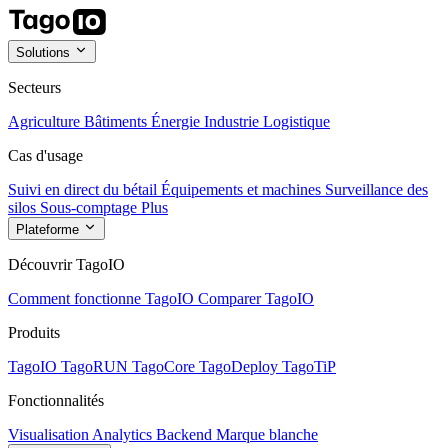
Solutions
Secteurs
Agriculture
Bâtiments
Énergie
Industrie
Logistique
Cas d'usage
Suivi en direct du bétail
Équipements et machines
Surveillance des
silos
Sous-comptage
Plus
Plateforme
Découvrir TagoIO
Comment fonctionne TagoIO
Comparer TagoIO
Produits
TagoIO
TagoRUN
TagoCore
TagoDeploy
TagoTiP
Fonctionnalités
Visualisation
Analytics
Backend
Marque blanche