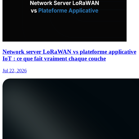
Network server LoRaWAN vs plateforme applicative
IoT : ce que fait vraiment chaque couche
Jul 22, 2026