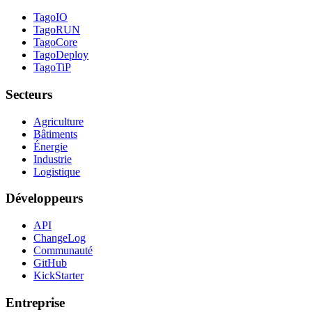
TagoIO
TagoRUN
TagoCore
TagoDeploy
TagoTiP
Secteurs
Agriculture
Bâtiments
Énergie
Industrie
Logistique
Développeurs
API
ChangeLog
Communauté
GitHub
KickStarter
Entreprise