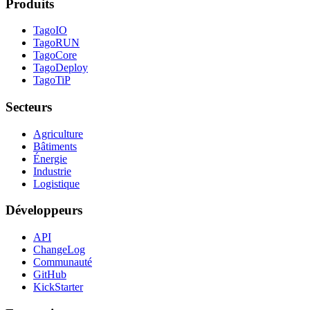
Produits
TagoIO
TagoRUN
TagoCore
TagoDeploy
TagoTiP
Secteurs
Agriculture
Bâtiments
Énergie
Industrie
Logistique
Développeurs
API
ChangeLog
Communauté
GitHub
KickStarter