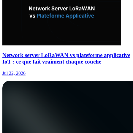
Network server LoRaWAN vs plateforme applicative
IoT : ce que fait vraiment chaque couche
Jul 22, 2026