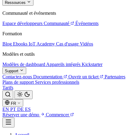
Ressources
Communauté et événements
Espace développeurs
Communauté
Événements
Formation
Blog
Ebooks
IoT Academy
Cas d'usage
Vidéos
Modèles et outils
Modèles de dashboard
Appareils intégrés
Kickstarter
Support
Contactez-nous
Documentation
Ouvrir un ticket
Partenaires
Plans de support
Services professionnels
Tarifs
FR
EN
PT
DE
ES
Réserver une démo
Commencer
Accueil