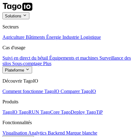
Solutions
Secteurs
Agriculture
Bâtiments
Énergie
Industrie
Logistique
Cas d'usage
Suivi en direct du bétail
Équipements et machines
Surveillance des
silos
Sous-comptage
Plus
Plateforme
Découvrir TagoIO
Comment fonctionne TagoIO
Comparer TagoIO
Produits
TagoIO
TagoRUN
TagoCore
TagoDeploy
TagoTiP
Fonctionnalités
Visualisation
Analytics
Backend
Marque blanche