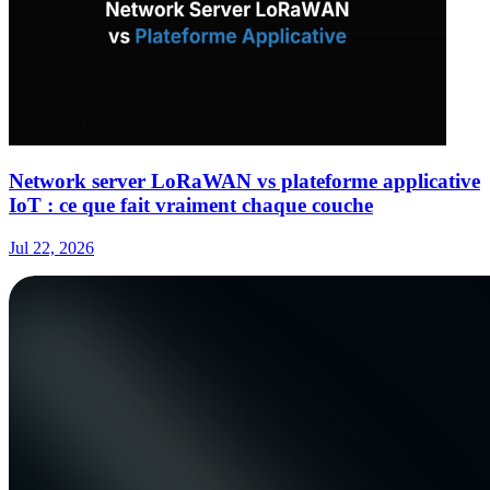
Network server LoRaWAN vs plateforme applicative
IoT : ce que fait vraiment chaque couche
Jul 22, 2026