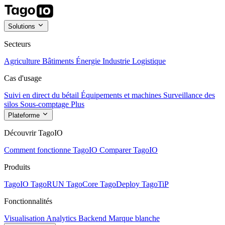
Solutions
Secteurs
Agriculture
Bâtiments
Énergie
Industrie
Logistique
Cas d'usage
Suivi en direct du bétail
Équipements et machines
Surveillance des
silos
Sous-comptage
Plus
Plateforme
Découvrir TagoIO
Comment fonctionne TagoIO
Comparer TagoIO
Produits
TagoIO
TagoRUN
TagoCore
TagoDeploy
TagoTiP
Fonctionnalités
Visualisation
Analytics
Backend
Marque blanche