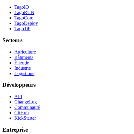
TagoIO
TagoRUN
TagoCore
TagoDeploy
TagoTiP
Secteurs
Agriculture
Bâtiments
Énergie
Industrie
Logistique
Développeurs
API
ChangeLog
Communauté
GitHub
KickStarter
Entreprise