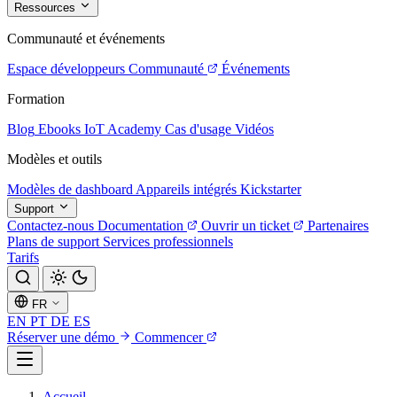
Ressources
Communauté et événements
Espace développeurs
Communauté
Événements
Formation
Blog
Ebooks
IoT Academy
Cas d'usage
Vidéos
Modèles et outils
Modèles de dashboard
Appareils intégrés
Kickstarter
Support
Contactez-nous
Documentation
Ouvrir un ticket
Partenaires
Plans de support
Services professionnels
Tarifs
FR
EN
PT
DE
ES
Réserver une démo
Commencer
Accueil