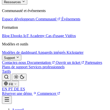
Ressources
Communauté et événements
Espace développeurs
Communauté
Événements
Formation
Blog
Ebooks
IoT Academy
Cas d'usage
Vidéos
Modèles et outils
Modèles de dashboard
Appareils intégrés
Kickstarter
Support
Contactez-nous
Documentation
Ouvrir un ticket
Partenaires
Plans de support
Services professionnels
Tarifs
FR
EN
PT
DE
ES
Réserver une démo
Commencer
Accueil