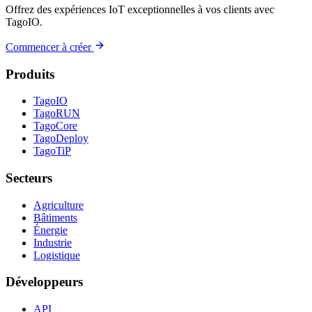
Offrez des expériences IoT exceptionnelles à vos clients avec
TagoIO.
Commencer à créer
Produits
TagoIO
TagoRUN
TagoCore
TagoDeploy
TagoTiP
Secteurs
Agriculture
Bâtiments
Énergie
Industrie
Logistique
Développeurs
API