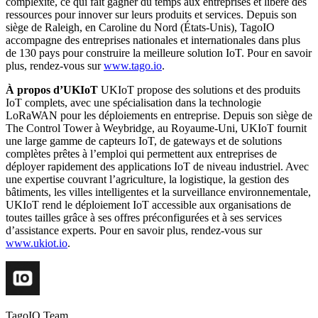
complexité, ce qui fait gagner du temps aux entreprises et libère des
ressources pour innover sur leurs produits et services. Depuis son
siège de Raleigh, en Caroline du Nord (États-Unis), TagoIO
accompagne des entreprises nationales et internationales dans plus
de 130 pays pour construire la meilleure solution IoT. Pour en savoir
plus, rendez-vous sur
www.tago.io
.
À propos d’UKIoT
UKIoT propose des solutions et des produits
IoT complets, avec une spécialisation dans la technologie
LoRaWAN pour les déploiements en entreprise. Depuis son siège de
The Control Tower à Weybridge, au Royaume-Uni, UKIoT fournit
une large gamme de capteurs IoT, de gateways et de solutions
complètes prêtes à l’emploi qui permettent aux entreprises de
déployer rapidement des applications IoT de niveau industriel. Avec
une expertise couvrant l’agriculture, la logistique, la gestion des
bâtiments, les villes intelligentes et la surveillance environnementale,
UKIoT rend le déploiement IoT accessible aux organisations de
toutes tailles grâce à ses offres préconfigurées et à ses services
d’assistance experts. Pour en savoir plus, rendez-vous sur
www.ukiot.io
.
TagoIO Team