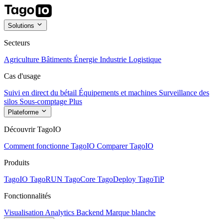
Solutions
Secteurs
Agriculture
Bâtiments
Énergie
Industrie
Logistique
Cas d'usage
Suivi en direct du bétail
Équipements et machines
Surveillance des
silos
Sous-comptage
Plus
Plateforme
Découvrir TagoIO
Comment fonctionne TagoIO
Comparer TagoIO
Produits
TagoIO
TagoRUN
TagoCore
TagoDeploy
TagoTiP
Fonctionnalités
Visualisation
Analytics
Backend
Marque blanche