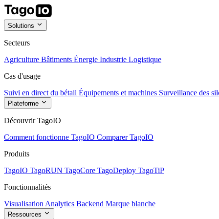
Solutions
Secteurs
Agriculture
Bâtiments
Énergie
Industrie
Logistique
Cas d'usage
Suivi en direct du bétail
Équipements et machines
Surveillance des sil
Plateforme
Découvrir TagoIO
Comment fonctionne TagoIO
Comparer TagoIO
Produits
TagoIO
TagoRUN
TagoCore
TagoDeploy
TagoTiP
Fonctionnalités
Visualisation
Analytics
Backend
Marque blanche
Ressources