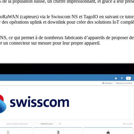
 population suisse, un chiffre impressionnant, et grâce à leur présen
LoRaWAN (capteurs) via le Swisscom NS et TagoIO en suivant ce tutor
des opérations uplink et downlink pour créer des solutions IoT complète
 NS, ce qui permet à de nombreux fabricants d’appareils de proposer d
éer un connecteur sur mesure pour leur propre appareil.