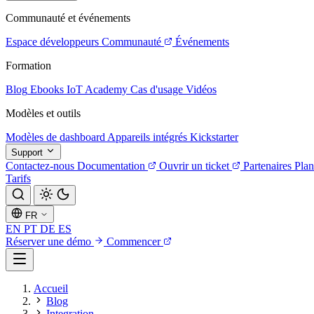
Communauté et événements
Espace développeurs
Communauté
Événements
Formation
Blog
Ebooks
IoT Academy
Cas d'usage
Vidéos
Modèles et outils
Modèles de dashboard
Appareils intégrés
Kickstarter
Support
Contactez-nous
Documentation
Ouvrir un ticket
Partenaires
Plan
Tarifs
FR
EN
PT
DE
ES
Réserver une démo
Commencer
Accueil
Blog
Integration