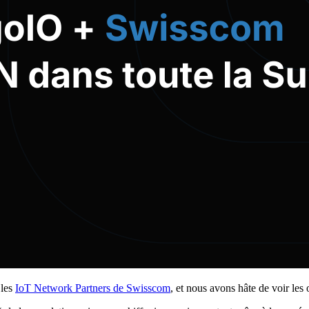
 les
IoT Network Partners de Swisscom
, et nous avons hâte de voir les