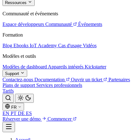
Ressources
Communauté et événements
Espace développeurs
Communauté
Événements
Formation
Blog
Ebooks
IoT Academy
Cas d'usage
Vidéos
Modèles et outils
Modèles de dashboard
Appareils intégrés
Kickstarter
Support
Contactez-nous
Documentation
Ouvrir un ticket
Partenaires
Plans de support
Services professionnels
Tarifs
FR
EN
PT
DE
ES
Réserver une démo
Commencer
Accueil