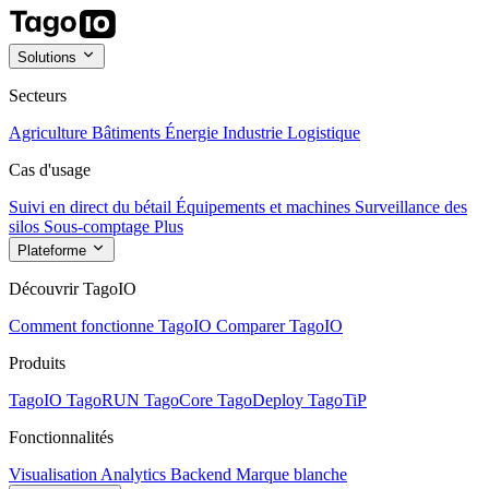
Solutions
Secteurs
Agriculture
Bâtiments
Énergie
Industrie
Logistique
Cas d'usage
Suivi en direct du bétail
Équipements et machines
Surveillance des
silos
Sous-comptage
Plus
Plateforme
Découvrir TagoIO
Comment fonctionne TagoIO
Comparer TagoIO
Produits
TagoIO
TagoRUN
TagoCore
TagoDeploy
TagoTiP
Fonctionnalités
Visualisation
Analytics
Backend
Marque blanche