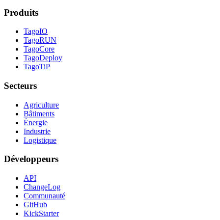
Produits
TagoIO
TagoRUN
TagoCore
TagoDeploy
TagoTiP
Secteurs
Agriculture
Bâtiments
Énergie
Industrie
Logistique
Développeurs
API
ChangeLog
Communauté
GitHub
KickStarter