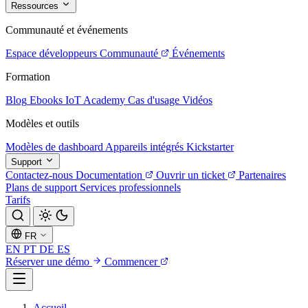
Ressources
Communauté et événements
Espace développeurs
Communauté
Événements
Formation
Blog
Ebooks
IoT Academy
Cas d'usage
Vidéos
Modèles et outils
Modèles de dashboard
Appareils intégrés
Kickstarter
Support
Contactez-nous
Documentation
Ouvrir un ticket
Partenaires
Plans de support
Services professionnels
Tarifs
FR
EN
PT
DE
ES
Réserver une démo
Commencer
Accueil