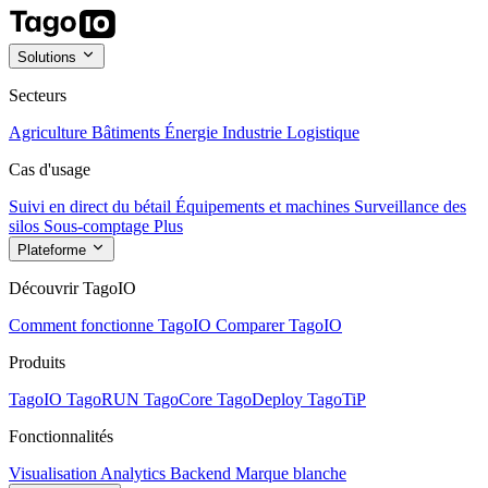
Solutions
Secteurs
Agriculture
Bâtiments
Énergie
Industrie
Logistique
Cas d'usage
Suivi en direct du bétail
Équipements et machines
Surveillance des
silos
Sous-comptage
Plus
Plateforme
Découvrir TagoIO
Comment fonctionne TagoIO
Comparer TagoIO
Produits
TagoIO
TagoRUN
TagoCore
TagoDeploy
TagoTiP
Fonctionnalités
Visualisation
Analytics
Backend
Marque blanche