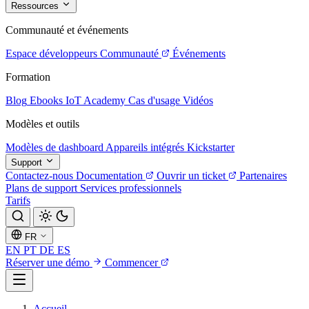
Ressources
Communauté et événements
Espace développeurs
Communauté
Événements
Formation
Blog
Ebooks
IoT Academy
Cas d'usage
Vidéos
Modèles et outils
Modèles de dashboard
Appareils intégrés
Kickstarter
Support
Contactez-nous
Documentation
Ouvrir un ticket
Partenaires
Plans de support
Services professionnels
Tarifs
FR
EN
PT
DE
ES
Réserver une démo
Commencer
Accueil