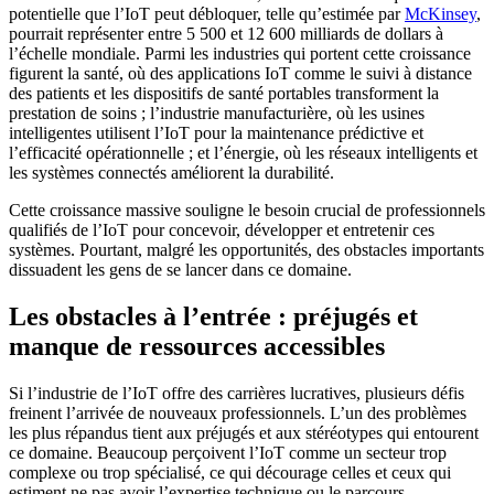
potentielle que l’IoT peut débloquer, telle qu’estimée par
McKinsey
,
pourrait représenter entre 5 500 et 12 600 milliards de dollars à
l’échelle mondiale. Parmi les industries qui portent cette croissance
figurent la santé, où des applications IoT comme le suivi à distance
des patients et les dispositifs de santé portables transforment la
prestation de soins ; l’industrie manufacturière, où les usines
intelligentes utilisent l’IoT pour la maintenance prédictive et
l’efficacité opérationnelle ; et l’énergie, où les réseaux intelligents et
les systèmes connectés améliorent la durabilité.
Cette croissance massive souligne le besoin crucial de professionnels
qualifiés de l’IoT pour concevoir, développer et entretenir ces
systèmes. Pourtant, malgré les opportunités, des obstacles importants
dissuadent les gens de se lancer dans ce domaine.
Les obstacles à l’entrée : préjugés et
manque de ressources accessibles
Si l’industrie de l’IoT offre des carrières lucratives, plusieurs défis
freinent l’arrivée de nouveaux professionnels. L’un des problèmes
les plus répandus tient aux préjugés et aux stéréotypes qui entourent
ce domaine. Beaucoup perçoivent l’IoT comme un secteur trop
complexe ou trop spécialisé, ce qui décourage celles et ceux qui
estiment ne pas avoir l’expertise technique ou le parcours