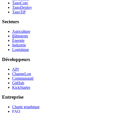
TagoCore
TagoDeploy
TagoTiP
Secteurs
Agriculture
Bâtiments
Énergie
Industrie
Logistique
Développeurs
API
ChangeLog
Communauté
GitHub
KickStarter
Entreprise
Charte graphique
FAQ