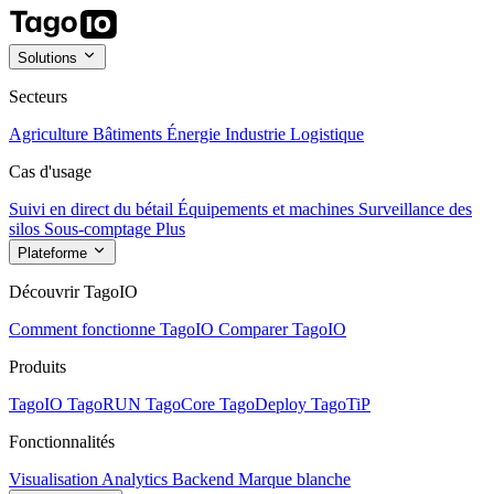
Solutions
Secteurs
Agriculture
Bâtiments
Énergie
Industrie
Logistique
Cas d'usage
Suivi en direct du bétail
Équipements et machines
Surveillance des
silos
Sous-comptage
Plus
Plateforme
Découvrir TagoIO
Comment fonctionne TagoIO
Comparer TagoIO
Produits
TagoIO
TagoRUN
TagoCore
TagoDeploy
TagoTiP
Fonctionnalités
Visualisation
Analytics
Backend
Marque blanche