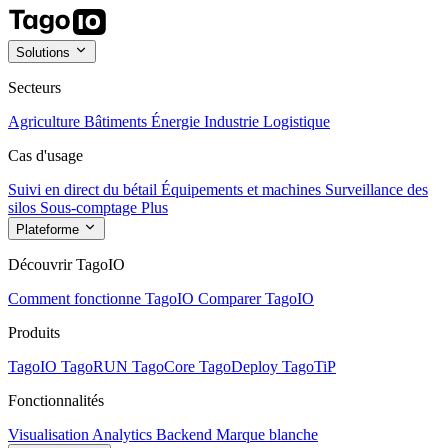
Solutions
Secteurs
Agriculture
Bâtiments
Énergie
Industrie
Logistique
Cas d'usage
Suivi en direct du bétail
Équipements et machines
Surveillance des
silos
Sous-comptage
Plus
Plateforme
Découvrir TagoIO
Comment fonctionne TagoIO
Comparer TagoIO
Produits
TagoIO
TagoRUN
TagoCore
TagoDeploy
TagoTiP
Fonctionnalités
Visualisation
Analytics
Backend
Marque blanche