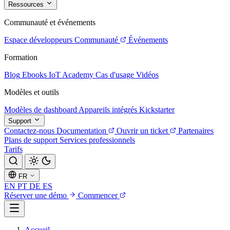
Ressources
Communauté et événements
Espace développeurs
Communauté
Événements
Formation
Blog
Ebooks
IoT Academy
Cas d'usage
Vidéos
Modèles et outils
Modèles de dashboard
Appareils intégrés
Kickstarter
Support
Contactez-nous
Documentation
Ouvrir un ticket
Partenaires
Plans de support
Services professionnels
Tarifs
FR
EN
PT
DE
ES
Réserver une démo
Commencer
Accueil