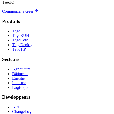
TagoIO.
Commencer à créer
Produits
TagoIO
TagoRUN
TagoCore
TagoDeploy
TagoTiP
Secteurs
Agriculture
Bâtiments
Énergie
Industrie
Logistique
Développeurs
API
ChangeLog