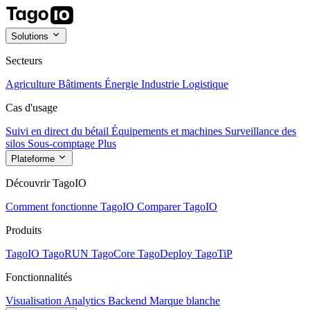
Solutions
Secteurs
Agriculture
Bâtiments
Énergie
Industrie
Logistique
Cas d'usage
Suivi en direct du bétail
Équipements et machines
Surveillance des
silos
Sous-comptage
Plus
Plateforme
Découvrir TagoIO
Comment fonctionne TagoIO
Comparer TagoIO
Produits
TagoIO
TagoRUN
TagoCore
TagoDeploy
TagoTiP
Fonctionnalités
Visualisation
Analytics
Backend
Marque blanche