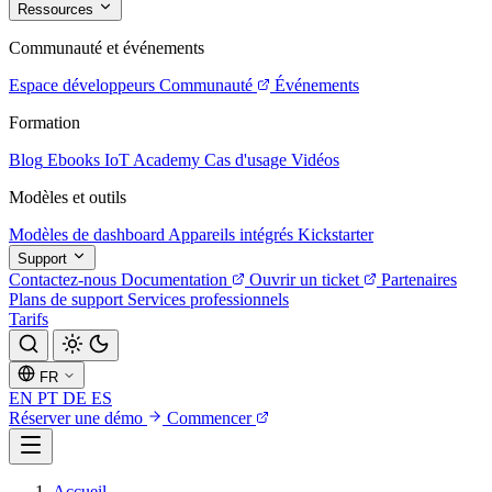
Ressources
Communauté et événements
Espace développeurs
Communauté
Événements
Formation
Blog
Ebooks
IoT Academy
Cas d'usage
Vidéos
Modèles et outils
Modèles de dashboard
Appareils intégrés
Kickstarter
Support
Contactez-nous
Documentation
Ouvrir un ticket
Partenaires
Plans de support
Services professionnels
Tarifs
FR
EN
PT
DE
ES
Réserver une démo
Commencer
Accueil