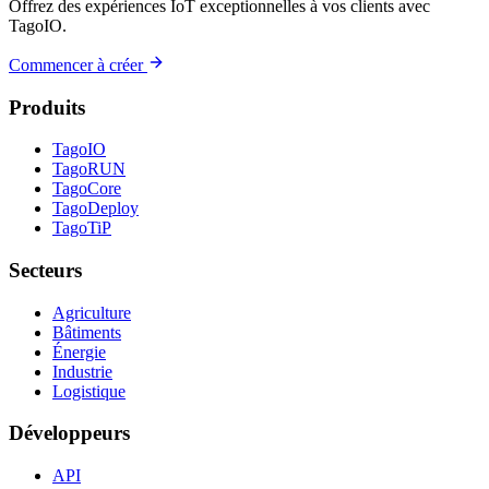
Offrez des expériences IoT exceptionnelles à vos clients avec
TagoIO.
Commencer à créer
Produits
TagoIO
TagoRUN
TagoCore
TagoDeploy
TagoTiP
Secteurs
Agriculture
Bâtiments
Énergie
Industrie
Logistique
Développeurs
API