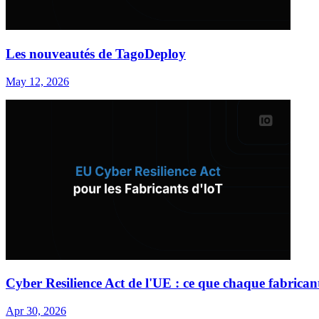
Les nouveautés de TagoDeploy
May 12, 2026
Cyber Resilience Act de l'UE : ce que chaque fabrican
Apr 30, 2026