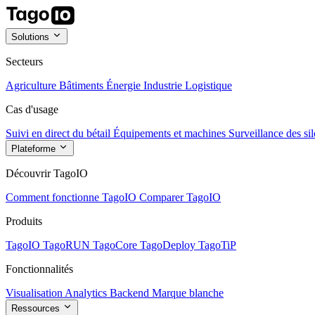
Solutions
Secteurs
Agriculture
Bâtiments
Énergie
Industrie
Logistique
Cas d'usage
Suivi en direct du bétail
Équipements et machines
Surveillance des sil
Plateforme
Découvrir TagoIO
Comment fonctionne TagoIO
Comparer TagoIO
Produits
TagoIO
TagoRUN
TagoCore
TagoDeploy
TagoTiP
Fonctionnalités
Visualisation
Analytics
Backend
Marque blanche
Ressources