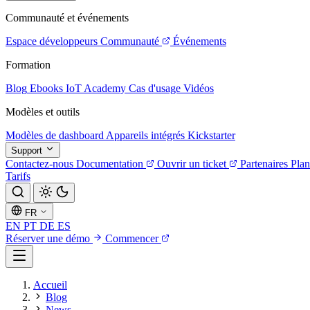
Communauté et événements
Espace développeurs
Communauté
Événements
Formation
Blog
Ebooks
IoT Academy
Cas d'usage
Vidéos
Modèles et outils
Modèles de dashboard
Appareils intégrés
Kickstarter
Support
Contactez-nous
Documentation
Ouvrir un ticket
Partenaires
Plan
Tarifs
FR
EN
PT
DE
ES
Réserver une démo
Commencer
Accueil
Blog
News