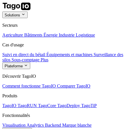
Solutions
Secteurs
Agriculture
Bâtiments
Énergie
Industrie
Logistique
Cas d'usage
Suivi en direct du bétail
Équipements et machines
Surveillance des
silos
Sous-comptage
Plus
Plateforme
Découvrir TagoIO
Comment fonctionne TagoIO
Comparer TagoIO
Produits
TagoIO
TagoRUN
TagoCore
TagoDeploy
TagoTiP
Fonctionnalités
Visualisation
Analytics
Backend
Marque blanche