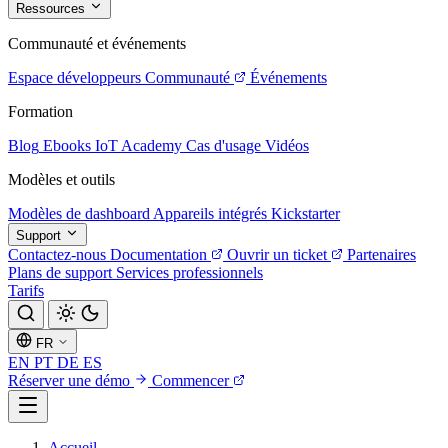
Ressources
Communauté et événements
Espace développeurs
Communauté
Événements
Formation
Blog
Ebooks
IoT Academy
Cas d'usage
Vidéos
Modèles et outils
Modèles de dashboard
Appareils intégrés
Kickstarter
Support
Contactez-nous
Documentation
Ouvrir un ticket
Partenaires
Plans de support
Services professionnels
Tarifs
FR
EN
PT
DE
ES
Réserver une démo
Commencer
Accueil