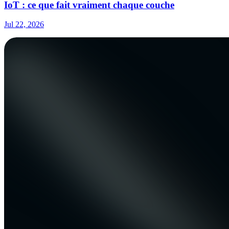
IoT : ce que fait vraiment chaque couche
Jul 22, 2026