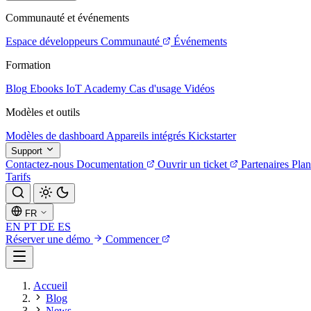
Communauté et événements
Espace développeurs
Communauté
Événements
Formation
Blog
Ebooks
IoT Academy
Cas d'usage
Vidéos
Modèles et outils
Modèles de dashboard
Appareils intégrés
Kickstarter
Support
Contactez-nous
Documentation
Ouvrir un ticket
Partenaires
Plan
Tarifs
FR
EN
PT
DE
ES
Réserver une démo
Commencer
Accueil
Blog
News