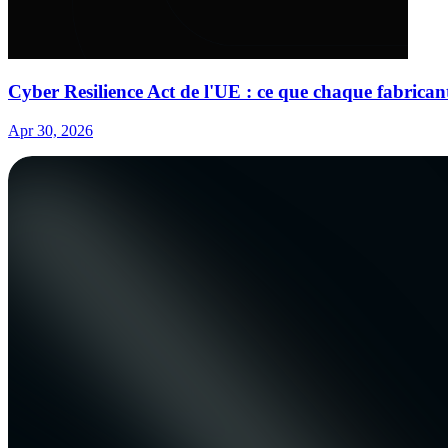
Cyber Resilience Act de l'UE : ce que chaque fabrican
Apr 30, 2026