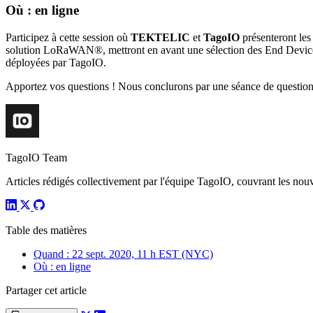
Où : en ligne
Participez à cette session où
TEKTELIC
et
TagoIO
présenteront les
solution LoRaWAN®, mettront en avant une sélection des End Devic
déployées par TagoIO.
Apportez vos questions ! Nous conclurons par une séance de question
TagoIO Team
Articles rédigés collectivement par l'équipe TagoIO, couvrant les nouvea
Table des matières
Quand : 22 sept. 2020, 11 h EST (NYC)
Où : en ligne
Partager cet article