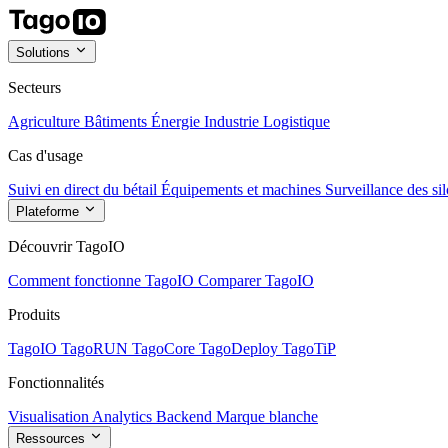
Solutions
Secteurs
Agriculture
Bâtiments
Énergie
Industrie
Logistique
Cas d'usage
Suivi en direct du bétail
Équipements et machines
Surveillance des sil
Plateforme
Découvrir TagoIO
Comment fonctionne TagoIO
Comparer TagoIO
Produits
TagoIO
TagoRUN
TagoCore
TagoDeploy
TagoTiP
Fonctionnalités
Visualisation
Analytics
Backend
Marque blanche
Ressources