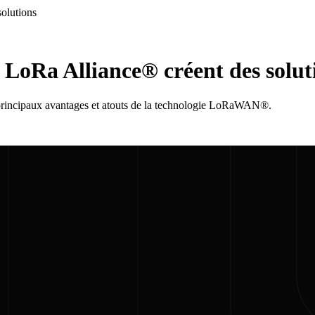
solutions
a LoRa Alliance® créent des solut
principaux avantages et atouts de la technologie LoRaWAN®.