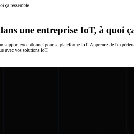
uoi ça ressemble
 dans une entreprise IoT, à quoi 
n support exceptionnel pour sa plateforme IoT. Apprenez de l'expérienc
ue avec vos solutions IoT.