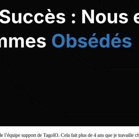
e l’équipe support de TagoIO. Cela fait plus de 4 ans que je travaille ch