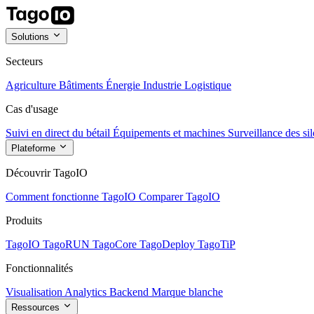
Solutions
Secteurs
Agriculture
Bâtiments
Énergie
Industrie
Logistique
Cas d'usage
Suivi en direct du bétail
Équipements et machines
Surveillance des sil
Plateforme
Découvrir TagoIO
Comment fonctionne TagoIO
Comparer TagoIO
Produits
TagoIO
TagoRUN
TagoCore
TagoDeploy
TagoTiP
Fonctionnalités
Visualisation
Analytics
Backend
Marque blanche
Ressources