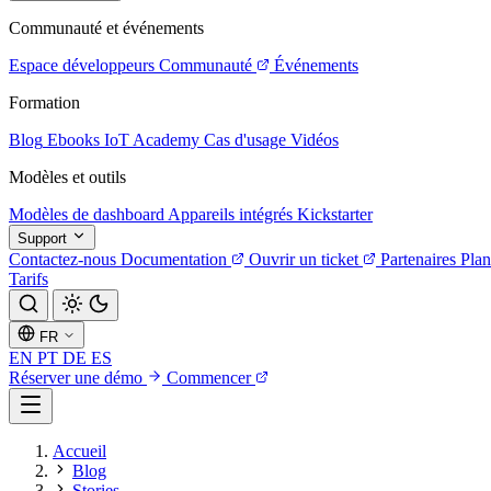
Communauté et événements
Espace développeurs
Communauté
Événements
Formation
Blog
Ebooks
IoT Academy
Cas d'usage
Vidéos
Modèles et outils
Modèles de dashboard
Appareils intégrés
Kickstarter
Support
Contactez-nous
Documentation
Ouvrir un ticket
Partenaires
Plan
Tarifs
FR
EN
PT
DE
ES
Réserver une démo
Commencer
Accueil
Blog
Stories