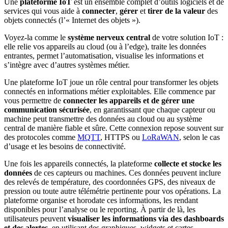
Une
plateforme IoT
est un ensemble complet d’outils logiciels et de
services qui vous aide à
connecter
,
gérer
et
tirer de la valeur
des
objets connectés (l’« Internet des objets »).
Voyez-la comme le
système nerveux central
de votre solution IoT :
elle relie vos appareils au cloud (ou à l’edge), traite les données
entrantes, permet l’automatisation, visualise les informations et
s’intègre avec d’autres systèmes métier.
Une plateforme IoT joue un rôle central pour transformer les objets
connectés en informations métier exploitables. Elle commence par
vous permettre de
connecter les appareils et de gérer une
communication sécurisée
, en garantissant que chaque capteur ou
machine peut transmettre des données au cloud ou au système
central de manière fiable et sûre. Cette connexion repose souvent sur
des protocoles comme
MQTT
, HTTPS ou
LoRaWAN
, selon le cas
d’usage et les besoins de connectivité.
Une fois les appareils connectés, la plateforme
collecte et stocke les
données
de ces capteurs ou machines. Ces données peuvent inclure
des relevés de température, des coordonnées GPS, des niveaux de
pression ou toute autre télémétrie pertinente pour vos opérations. La
plateforme organise et horodate ces informations, les rendant
disponibles pour l’analyse ou le reporting. À partir de là, les
utilisateurs peuvent
visualiser les informations via des dashboards
et des alertes
, en utilisant des graphiques, widgets et cartes