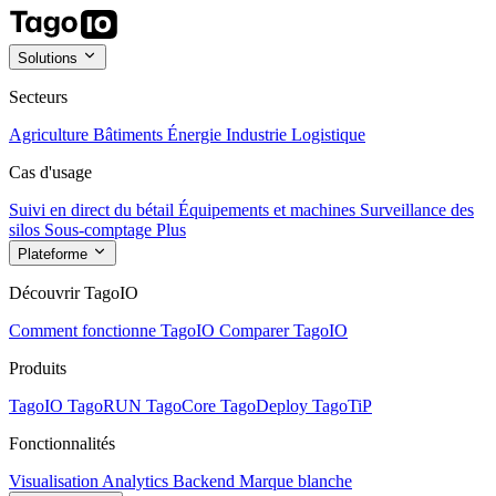
Solutions
Secteurs
Agriculture
Bâtiments
Énergie
Industrie
Logistique
Cas d'usage
Suivi en direct du bétail
Équipements et machines
Surveillance des
silos
Sous-comptage
Plus
Plateforme
Découvrir TagoIO
Comment fonctionne TagoIO
Comparer TagoIO
Produits
TagoIO
TagoRUN
TagoCore
TagoDeploy
TagoTiP
Fonctionnalités
Visualisation
Analytics
Backend
Marque blanche