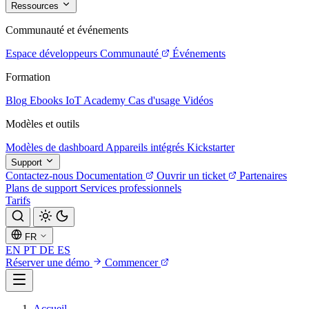
Ressources
Communauté et événements
Espace développeurs
Communauté
Événements
Formation
Blog
Ebooks
IoT Academy
Cas d'usage
Vidéos
Modèles et outils
Modèles de dashboard
Appareils intégrés
Kickstarter
Support
Contactez-nous
Documentation
Ouvrir un ticket
Partenaires
Plans de support
Services professionnels
Tarifs
FR
EN
PT
DE
ES
Réserver une démo
Commencer
Accueil