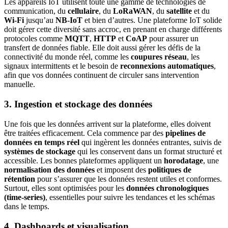
Les appareils IoT utilisent toute une gamme de technologies de
communication, du
cellulaire
, du
LoRaWAN
, du
satellite
et du
Wi-Fi
jusqu’au
NB-IoT
et bien d’autres. Une plateforme IoT solide
doit gérer cette diversité sans accroc, en prenant en charge différents
protocoles comme
MQTT
,
HTTP
et
CoAP
pour assurer un
transfert de données fiable. Elle doit aussi gérer les défis de la
connectivité du monde réel, comme les
coupures réseau
, les
signaux intermittents et le besoin de
reconnexions automatiques
,
afin que vos données continuent de circuler sans intervention
manuelle.
3.
Ingestion et stockage des données
Une fois que les données arrivent sur la plateforme, elles doivent
être traitées efficacement. Cela commence par des
pipelines de
données en temps réel
qui ingèrent les données entrantes, suivis de
systèmes de stockage
qui les conservent dans un format structuré et
accessible. Les bonnes plateformes appliquent un
horodatage
, une
normalisation des données
et imposent des
politiques de
rétention
pour s’assurer que les données restent utiles et conformes.
Surtout, elles sont optimisées pour les
données chronologiques
(time-series)
, essentielles pour suivre les tendances et les schémas
dans le temps.
4.
Dashboards et visualisation