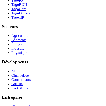
TagoIO
TagoRUN
TagoCore
TagoDeploy
TagoTiP
Secteurs
Agriculture
Bâtiments
Énergie
Industrie
Logistique
Développeurs
API
ChangeLog
Communauté
GitHub
KickStarter
Entreprise