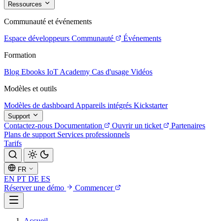
Ressources
Communauté et événements
Espace développeurs
Communauté
Événements
Formation
Blog
Ebooks
IoT Academy
Cas d'usage
Vidéos
Modèles et outils
Modèles de dashboard
Appareils intégrés
Kickstarter
Support
Contactez-nous
Documentation
Ouvrir un ticket
Partenaires
Plans de support
Services professionnels
Tarifs
FR
EN
PT
DE
ES
Réserver une démo
Commencer
Accueil