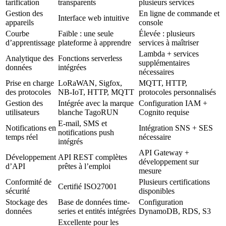
tarification
transparents
plusieurs services
Gestion des
En ligne de commande et
Interface web intuitive
appareils
console
Courbe
Faible : une seule
Élevée : plusieurs
d’apprentissage
plateforme à apprendre
services à maîtriser
Lambda + services
Analytique des
Fonctions serverless
supplémentaires
données
intégrées
nécessaires
Prise en charge
LoRaWAN, Sigfox,
MQTT, HTTP,
des protocoles
NB-IoT, HTTP, MQTT
protocoles personnalisés
Gestion des
Intégrée avec la marque
Configuration IAM +
utilisateurs
blanche TagoRUN
Cognito requise
E-mail, SMS et
Notifications en
Intégration SNS + SES
notifications push
temps réel
nécessaire
intégrés
API Gateway +
Développement
API REST complètes
développement sur
d’API
prêtes à l’emploi
mesure
Conformité de
Plusieurs certifications
Certifié ISO27001
sécurité
disponibles
Stockage des
Base de données time-
Configuration
données
series et entités intégrées
DynamoDB, RDS, S3
Excellente pour les