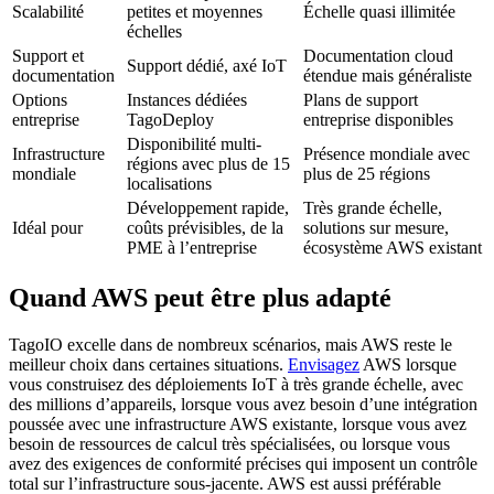
Scalabilité
petites et moyennes
Échelle quasi illimitée
échelles
Support et
Documentation cloud
Support dédié, axé IoT
documentation
étendue mais généraliste
Options
Instances dédiées
Plans de support
entreprise
TagoDeploy
entreprise disponibles
Disponibilité multi-
Infrastructure
Présence mondiale avec
régions avec plus de 15
mondiale
plus de 25 régions
localisations
Développement rapide,
Très grande échelle,
Idéal pour
coûts prévisibles, de la
solutions sur mesure,
PME à l’entreprise
écosystème AWS existant
Quand AWS peut être plus adapté
TagoIO excelle dans de nombreux scénarios, mais AWS reste le
meilleur choix dans certaines situations.
Envisagez
AWS lorsque
vous construisez des déploiements IoT à très grande échelle, avec
des millions d’appareils, lorsque vous avez besoin d’une intégration
poussée avec une infrastructure AWS existante, lorsque vous avez
besoin de ressources de calcul très spécialisées, ou lorsque vous
avez des exigences de conformité précises qui imposent un contrôle
total sur l’infrastructure sous-jacente. AWS est aussi préférable