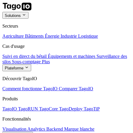
Solutions
Secteurs
Agriculture
Bâtiments
Énergie
Industrie
Logistique
Cas d'usage
Suivi en direct du bétail
Équipements et machines
Surveillance des
silos
Sous-comptage
Plus
Plateforme
Découvrir TagoIO
Comment fonctionne TagoIO
Comparer TagoIO
Produits
TagoIO
TagoRUN
TagoCore
TagoDeploy
TagoTiP
Fonctionnalités
Visualisation
Analytics
Backend
Marque blanche