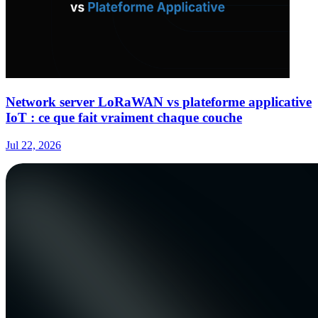
Network server LoRaWAN vs plateforme applicative
IoT : ce que fait vraiment chaque couche
Jul 22, 2026