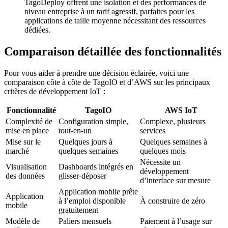
TagoDeploy offrent une isolation et des performances de
niveau entreprise à un tarif agressif, parfaites pour les
applications de taille moyenne nécessitant des ressources
dédiées.
Comparaison détaillée des fonctionnalités
Pour vous aider à prendre une décision éclairée, voici une
comparaison côte à côte de TagoIO et d’AWS sur les principaux
critères de développement IoT :
Fonctionnalité
TagoIO
AWS IoT
Complexité de
Configuration simple,
Complexe, plusieurs
mise en place
tout-en-un
services
Mise sur le
Quelques jours à
Quelques semaines à
marché
quelques semaines
quelques mois
Nécessite un
Visualisation
Dashboards intégrés en
développement
des données
glisser-déposer
d’interface sur mesure
Application mobile prête
Application
à l’emploi disponible
À construire de zéro
mobile
gratuitement
Modèle de
Paliers mensuels
Paiement à l’usage sur