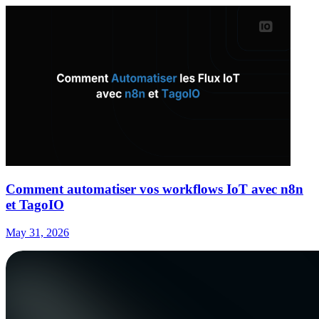
Comment automatiser vos workflows IoT avec n8n
et TagoIO
May 31, 2026