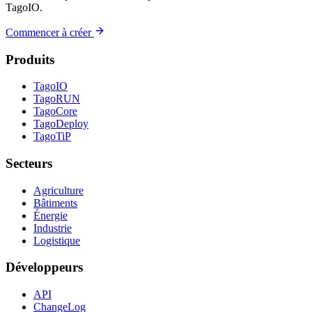
TagoIO.
Commencer à créer
Produits
TagoIO
TagoRUN
TagoCore
TagoDeploy
TagoTiP
Secteurs
Agriculture
Bâtiments
Énergie
Industrie
Logistique
Développeurs
API
ChangeLog