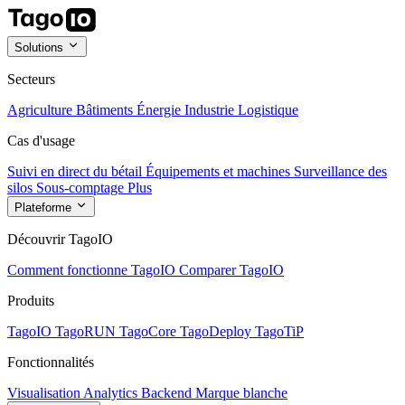
Solutions
Secteurs
Agriculture
Bâtiments
Énergie
Industrie
Logistique
Cas d'usage
Suivi en direct du bétail
Équipements et machines
Surveillance des
silos
Sous-comptage
Plus
Plateforme
Découvrir TagoIO
Comment fonctionne TagoIO
Comparer TagoIO
Produits
TagoIO
TagoRUN
TagoCore
TagoDeploy
TagoTiP
Fonctionnalités
Visualisation
Analytics
Backend
Marque blanche