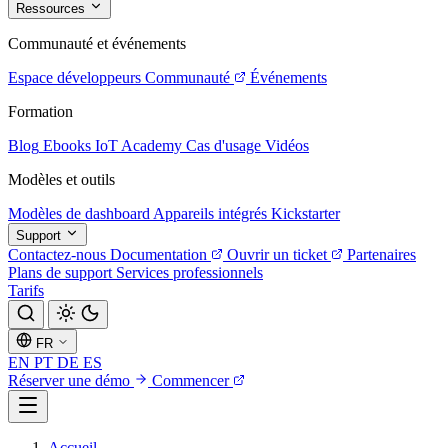
Ressources
Communauté et événements
Espace développeurs
Communauté
Événements
Formation
Blog
Ebooks
IoT Academy
Cas d'usage
Vidéos
Modèles et outils
Modèles de dashboard
Appareils intégrés
Kickstarter
Support
Contactez-nous
Documentation
Ouvrir un ticket
Partenaires
Plans de support
Services professionnels
Tarifs
FR
EN
PT
DE
ES
Réserver une démo
Commencer
Accueil