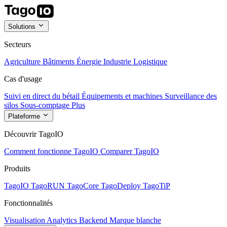
Solutions
Secteurs
Agriculture
Bâtiments
Énergie
Industrie
Logistique
Cas d'usage
Suivi en direct du bétail
Équipements et machines
Surveillance des
silos
Sous-comptage
Plus
Plateforme
Découvrir TagoIO
Comment fonctionne TagoIO
Comparer TagoIO
Produits
TagoIO
TagoRUN
TagoCore
TagoDeploy
TagoTiP
Fonctionnalités
Visualisation
Analytics
Backend
Marque blanche