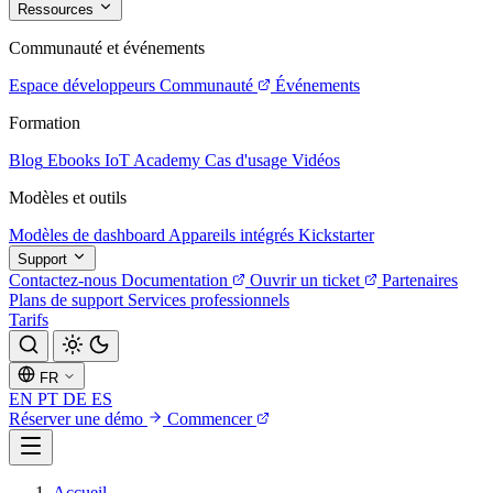
Ressources
Communauté et événements
Espace développeurs
Communauté
Événements
Formation
Blog
Ebooks
IoT Academy
Cas d'usage
Vidéos
Modèles et outils
Modèles de dashboard
Appareils intégrés
Kickstarter
Support
Contactez-nous
Documentation
Ouvrir un ticket
Partenaires
Plans de support
Services professionnels
Tarifs
FR
EN
PT
DE
ES
Réserver une démo
Commencer
Accueil