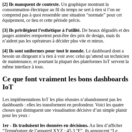
[2] Ils manquent de contexte.
Un graphique montrant la
consommation électrique au fil du temps ne sert à rien si l’on ne
comprend pas à quoi ressemble une situation “normale” pour cet
équipement, ce lieu et cette période précis.
[3] Ils privilégient l’esthétique à l’utilité.
De beaux dégradés et des
jauges animées remportent peut-être des prix de design, mais ils
n’aident pas les opérateurs à décider plus vite et mieux.
[4] Ils sont uniformes pour tout le monde.
Le dashboard dont a
besoin un dirigeant n’a rien à voir avec celui qu’attend un technicien
de maintenance, et pourtant la plupart des plateformes IoT servent la
même interface à tous.
Ce que font vraiment les bons dashboards
IoT
Les implémentations IoT les plus réussies n’abandonnent pas les
dashboards : elles les transforment en profondeur. Voici les quatre
choses qui distinguent une visualisation décisive d’un simple plaisir
pour les yeux :
1er - Ils traduisent les données en décisions.
Au lieu d’afficher
“Température de l’appareil XYZ : 45,3 °F”, ils annoncent “Le