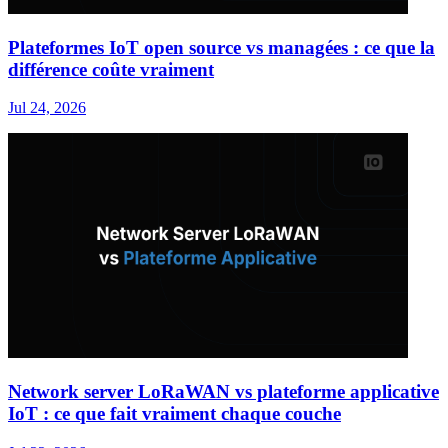
Plateformes IoT open source vs managées : ce que la
différence coûte vraiment
Jul 24, 2026
Network server LoRaWAN vs plateforme applicative
IoT : ce que fait vraiment chaque couche