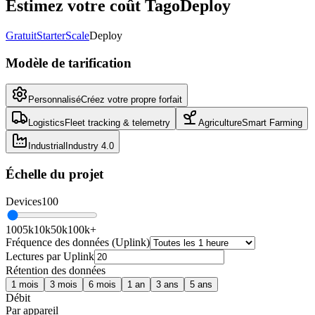
Estimez votre coût TagoDeploy
Gratuit
Starter
Scale
Deploy
Modèle de tarification
Personnalisé
Créez votre propre forfait
Logistics
Fleet tracking & telemetry
Agriculture
Smart Farming
Industrial
Industry 4.0
Échelle du projet
Devices
100
100
5k
10k
50k
100k+
Fréquence des données (Uplink)
Lectures par Uplink
Rétention des données
1 mois
3 mois
6 mois
1 an
3 ans
5 ans
Débit
Par appareil