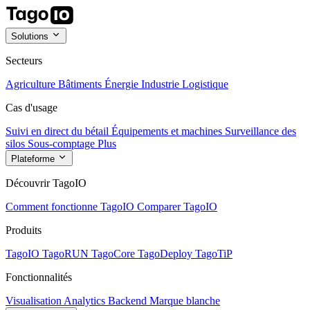
Solutions
Secteurs
Agriculture
Bâtiments
Énergie
Industrie
Logistique
Cas d'usage
Suivi en direct du bétail
Équipements et machines
Surveillance des
silos
Sous-comptage
Plus
Plateforme
Découvrir TagoIO
Comment fonctionne TagoIO
Comparer TagoIO
Produits
TagoIO
TagoRUN
TagoCore
TagoDeploy
TagoTiP
Fonctionnalités
Visualisation
Analytics
Backend
Marque blanche