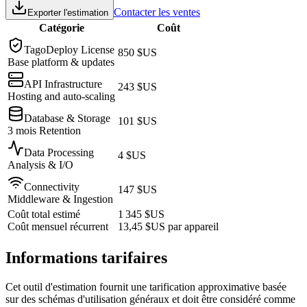
Contacter les ventes
Exporter l'estimation
Catégorie
Coût
TagoDeploy License
850 $US
Base platform & updates
API Infrastructure
243 $US
Hosting and auto-scaling
Database & Storage
101 $US
3 mois Retention
Data Processing
4 $US
Analysis & I/O
Connectivity
147 $US
Middleware & Ingestion
Coût total estimé
1 345 $US
Coût mensuel récurrent
13,45 $US
par appareil
Informations tarifaires
Cet outil d'estimation fournit une tarification approximative basée
sur des schémas d'utilisation généraux et doit être considéré comme