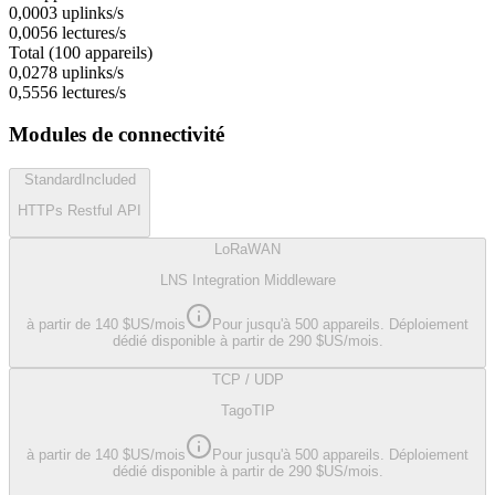
0,0003
uplinks/s
0,0056
lectures/s
Total (100 appareils)
0,0278
uplinks/s
0,5556
lectures/s
Modules de connectivité
Standard
Included
HTTPs Restful API
LoRaWAN
LNS Integration Middleware
à partir de 140 $US/mois
Pour jusqu'à 500 appareils. Déploiement
dédié disponible à partir de 290 $US/mois.
TCP / UDP
TagoTIP
à partir de 140 $US/mois
Pour jusqu'à 500 appareils. Déploiement
dédié disponible à partir de 290 $US/mois.