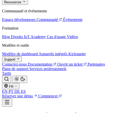
Ressources
Communauté et événements
Espace développeurs
Communauté
Événements
Formation
Blog
Ebooks
IoT Academy
Cas d'usage
Vidéos
Modèles et outils
Modèles de dashboard
Appareils intégrés
Kickstarter
Support
Contactez-nous
Documentation
Ouvrir un ticket
Partenaires
Plans de support
Services professionnels
Tarifs
FR
EN
PT
DE
ES
Réserver une démo
Commencer