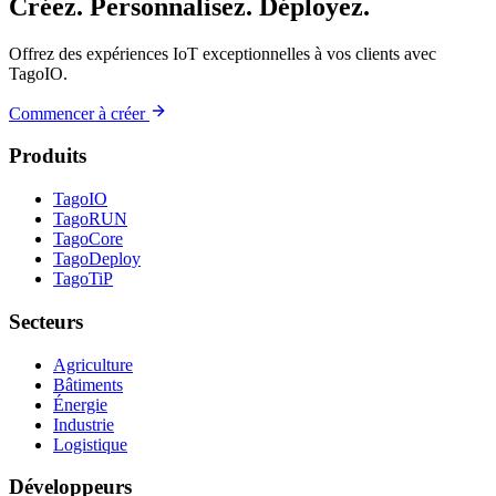
Créez. Personnalisez. Déployez.
Offrez des expériences IoT exceptionnelles à vos clients avec
TagoIO.
Commencer à créer
Produits
TagoIO
TagoRUN
TagoCore
TagoDeploy
TagoTiP
Secteurs
Agriculture
Bâtiments
Énergie
Industrie
Logistique
Développeurs