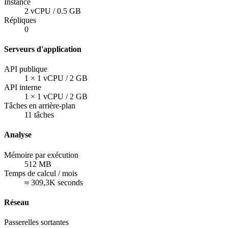
Instance
2 vCPU / 0.5 GB
Répliques
0
Serveurs d'application
API publique
1
×
1 vCPU / 2 GB
API interne
1
×
1 vCPU / 2 GB
Tâches en arrière-plan
11
tâches
Analyse
Mémoire par exécution
512
MB
Temps de calcul / mois
≈ 309,3K seconds
Réseau
Passerelles sortantes