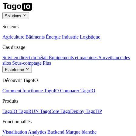
Solutions
Secteurs
Agriculture
Bâtiments
Énergie
Industrie
Logistique
Cas d'usage
Suivi en direct du bétail
Équipements et machines
Surveillance des
silos
Sous-comptage
Plus
Plateforme
Découvrir TagoIO
Comment fonctionne TagoIO
Comparer TagoIO
Produits
TagoIO
TagoRUN
TagoCore
TagoDeploy
TagoTiP
Fonctionnalités
Visualisation
Analytics
Backend
Marque blanche