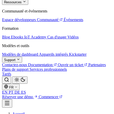
Ressources
Communauté et événements
Espace développeurs
Communauté
Événements
Formation
Blog
Ebooks
IoT Academy
Cas d'usage
Vidéos
Modèles et outils
Modèles de dashboard
Appareils intégrés
Kickstarter
Support
Contactez-nous
Documentation
Ouvrir un ticket
Partenaires
Plans de support
Services professionnels
Tarifs
FR
EN
PT
DE
ES
Réserver une démo
Commencer
Accueil