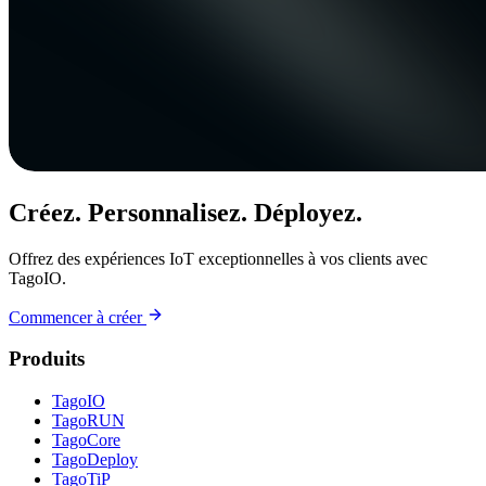
Créez. Personnalisez. Déployez.
Offrez des expériences IoT exceptionnelles à vos clients avec
TagoIO.
Commencer à créer
Produits
TagoIO
TagoRUN
TagoCore
TagoDeploy
TagoTiP