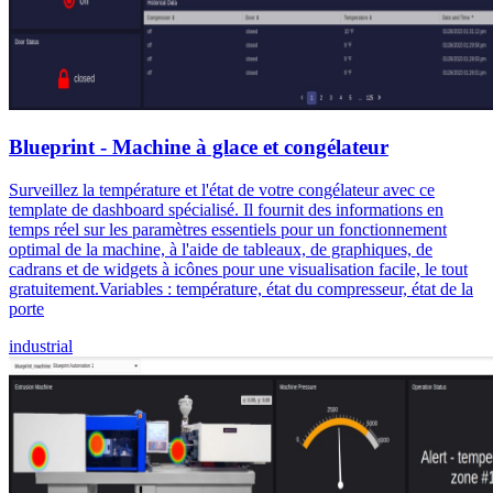
Blueprint - Machine à glace et congélateur
Surveillez la température et l'état de votre congélateur avec ce
template de dashboard spécialisé. Il fournit des informations en
temps réel sur les paramètres essentiels pour un fonctionnement
optimal de la machine, à l'aide de tableaux, de graphiques, de
cadrans et de widgets à icônes pour une visualisation facile, le tout
gratuitement.Variables : température, état du compresseur, état de la
porte
industrial