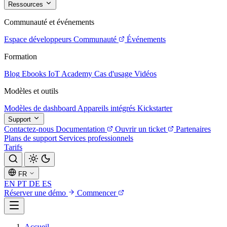
Ressources
Communauté et événements
Espace développeurs
Communauté
Événements
Formation
Blog
Ebooks
IoT Academy
Cas d'usage
Vidéos
Modèles et outils
Modèles de dashboard
Appareils intégrés
Kickstarter
Support
Contactez-nous
Documentation
Ouvrir un ticket
Partenaires
Plans de support
Services professionnels
Tarifs
FR
EN
PT
DE
ES
Réserver une démo
Commencer
Accueil