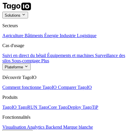
Solutions
Secteurs
Agriculture
Bâtiments
Énergie
Industrie
Logistique
Cas d'usage
Suivi en direct du bétail
Équipements et machines
Surveillance des
silos
Sous-comptage
Plus
Plateforme
Découvrir TagoIO
Comment fonctionne TagoIO
Comparer TagoIO
Produits
TagoIO
TagoRUN
TagoCore
TagoDeploy
TagoTiP
Fonctionnalités
Visualisation
Analytics
Backend
Marque blanche