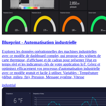
Blueprint - Automatisation industrielle
Explorez les données opérationnelles des machines industrielles
avec ce modèle de dashboard complet, qui propose des widgets de
carte thermique, d'affichage et de cadran pour présenter l'état en
temps réel et les indicateurs clés de votre application IoT. Gérez et
optimisez efficacement vos processus d'automatisation industrielle
avec ce modèle gratuit et facile à utiliser. Variables : Température
(début, milieu, fin), Pression, Message système, Vitesse
industrial