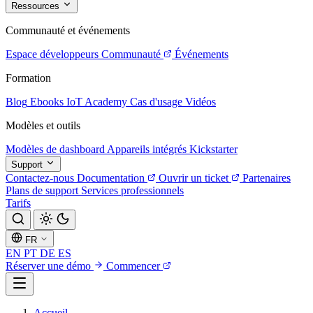
Ressources
Communauté et événements
Espace développeurs
Communauté
Événements
Formation
Blog
Ebooks
IoT Academy
Cas d'usage
Vidéos
Modèles et outils
Modèles de dashboard
Appareils intégrés
Kickstarter
Support
Contactez-nous
Documentation
Ouvrir un ticket
Partenaires
Plans de support
Services professionnels
Tarifs
FR
EN
PT
DE
ES
Réserver une démo
Commencer
Accueil