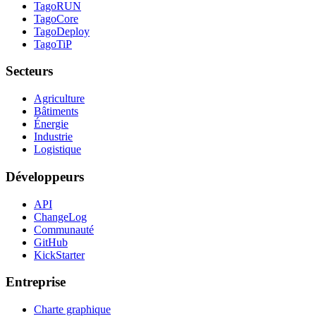
TagoRUN
TagoCore
TagoDeploy
TagoTiP
Secteurs
Agriculture
Bâtiments
Énergie
Industrie
Logistique
Développeurs
API
ChangeLog
Communauté
GitHub
KickStarter
Entreprise
Charte graphique