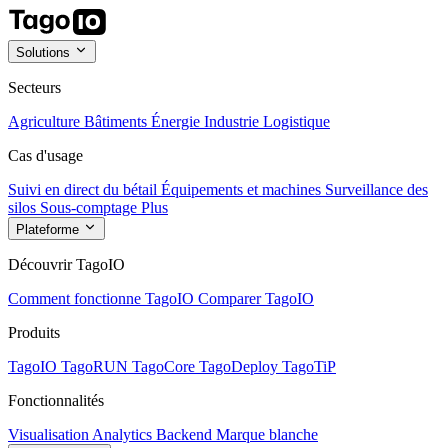
Solutions
Secteurs
Agriculture
Bâtiments
Énergie
Industrie
Logistique
Cas d'usage
Suivi en direct du bétail
Équipements et machines
Surveillance des
silos
Sous-comptage
Plus
Plateforme
Découvrir TagoIO
Comment fonctionne TagoIO
Comparer TagoIO
Produits
TagoIO
TagoRUN
TagoCore
TagoDeploy
TagoTiP
Fonctionnalités
Visualisation
Analytics
Backend
Marque blanche