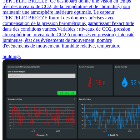
TEKTELIC BREEZE. Ce dashboard donne une vision en temps
réel des niveaux de CO2, de la température et de l'humidité, pour
maintenir une atmosphère intérieure optimale. Le capteur
TEKTELIC BREEZE fournit des données précises avec
compensation de la pression barométrique, garantissant l'exactitude
dans des conditions variées.Variables : niveaux de CO2, pression
atmosphérique, niveaux de CO2 (compensés en pression), intensité
lumineuse, état des événements de mouvement, nombre
d'événements de mouvement, humidité relative, température
buildings