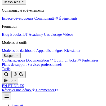
Ressources
Communauté et événements
Espace développeurs
Communauté
Événements
Formation
Blog
Ebooks
IoT Academy
Cas d'usage
Vidéos
Modèles et outils
Modèles de dashboard
Appareils intégrés
Kickstarter
Support
Contactez-nous
Documentation
Ouvrir un ticket
Partenaires
Plans de support
Services professionnels
Tarifs
FR
EN
PT
DE
ES
Réserver une démo
Commencer
Accueil