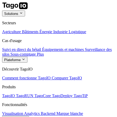
Solutions
Secteurs
Agriculture
Bâtiments
Énergie
Industrie
Logistique
Cas d'usage
Suivi en direct du bétail
Équipements et machines
Surveillance des
silos
Sous-comptage
Plus
Plateforme
Découvrir TagoIO
Comment fonctionne TagoIO
Comparer TagoIO
Produits
TagoIO
TagoRUN
TagoCore
TagoDeploy
TagoTiP
Fonctionnalités
Visualisation
Analytics
Backend
Marque blanche