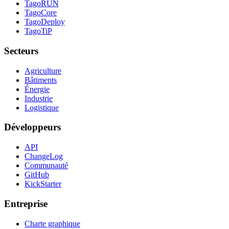
TagoRUN
TagoCore
TagoDeploy
TagoTiP
Secteurs
Agriculture
Bâtiments
Énergie
Industrie
Logistique
Développeurs
API
ChangeLog
Communauté
GitHub
KickStarter
Entreprise
Charte graphique