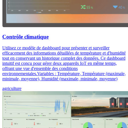
Contrôle climatique
Utilisez ce modèle de dashboard pour présenter et surveiller
efficacement des informations détaillées de température et d'humidité
tout en conservant un historique complet des données. Ce dashboard
intuitif est conçu pour gérer deux appareils IoT en même temps,
offrant une vue d'ensemble des conditions
environnementales.Variables : Température, Température (maximale,
minimale, moyenne), Humidité (maximale, minimale, moyenne)
agriculture