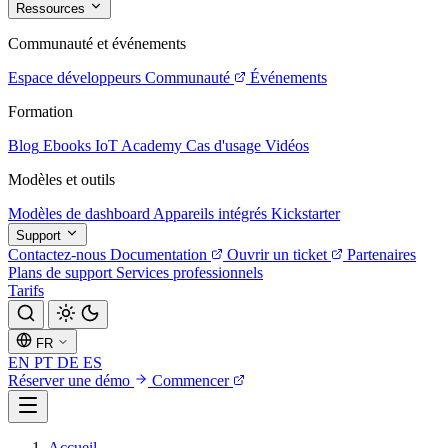
Ressources
Communauté et événements
Espace développeurs
Communauté
Événements
Formation
Blog
Ebooks
IoT Academy
Cas d'usage
Vidéos
Modèles et outils
Modèles de dashboard
Appareils intégrés
Kickstarter
Support
Contactez-nous
Documentation
Ouvrir un ticket
Partenaires
Plans de support
Services professionnels
Tarifs
FR
EN
PT
DE
ES
Réserver une démo
Commencer
Accueil