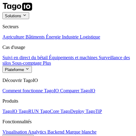
Solutions
Secteurs
Agriculture
Bâtiments
Énergie
Industrie
Logistique
Cas d'usage
Suivi en direct du bétail
Équipements et machines
Surveillance des
silos
Sous-comptage
Plus
Plateforme
Découvrir TagoIO
Comment fonctionne TagoIO
Comparer TagoIO
Produits
TagoIO
TagoRUN
TagoCore
TagoDeploy
TagoTiP
Fonctionnalités
Visualisation
Analytics
Backend
Marque blanche