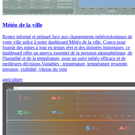
Météo de la ville
Restez informé et préparé face aux changements météorologiques de
votre ville grâce à notre dashboard Météo de la ville. Conçu pour
fournir des mises à jour en temps réel et des données historiques, ce
dashboard offre un aperçu essentiel de la pression atmosphérique, de
l'humidité et de la température, pour un suivi météo efficace et de
meilleures décisions.Variables : température, température ressentie,
pression, visibilité, vitesse du vent
agriculture