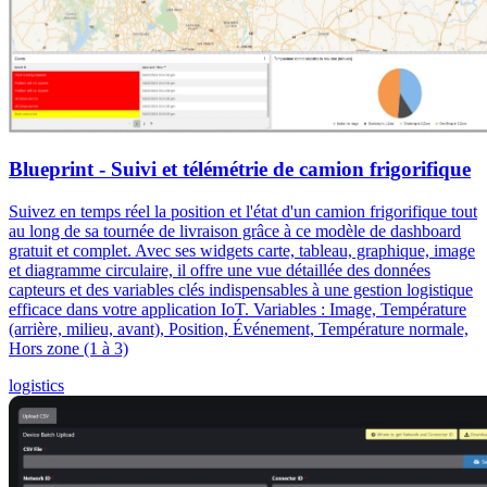
Blueprint - Suivi et télémétrie de camion frigorifique
Suivez en temps réel la position et l'état d'un camion frigorifique tout
au long de sa tournée de livraison grâce à ce modèle de dashboard
gratuit et complet. Avec ses widgets carte, tableau, graphique, image
et diagramme circulaire, il offre une vue détaillée des données
capteurs et des variables clés indispensables à une gestion logistique
efficace dans votre application IoT. Variables : Image, Température
(arrière, milieu, avant), Position, Événement, Température normale,
Hors zone (1 à 3)
logistics