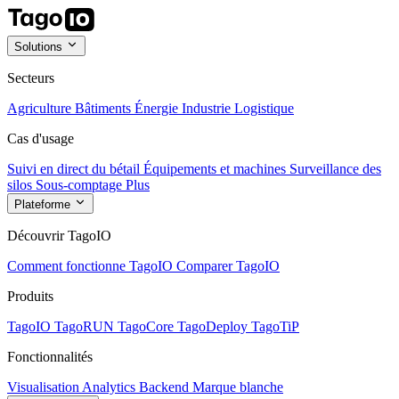
Solutions
Secteurs
Agriculture
Bâtiments
Énergie
Industrie
Logistique
Cas d'usage
Suivi en direct du bétail
Équipements et machines
Surveillance des
silos
Sous-comptage
Plus
Plateforme
Découvrir TagoIO
Comment fonctionne TagoIO
Comparer TagoIO
Produits
TagoIO
TagoRUN
TagoCore
TagoDeploy
TagoTiP
Fonctionnalités
Visualisation
Analytics
Backend
Marque blanche