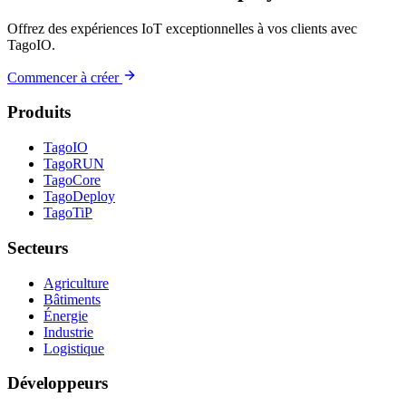
Offrez des expériences IoT exceptionnelles à vos clients avec
TagoIO.
Commencer à créer
Produits
TagoIO
TagoRUN
TagoCore
TagoDeploy
TagoTiP
Secteurs
Agriculture
Bâtiments
Énergie
Industrie
Logistique
Développeurs