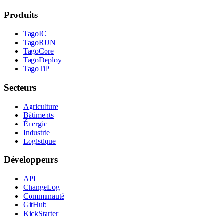
Produits
TagoIO
TagoRUN
TagoCore
TagoDeploy
TagoTiP
Secteurs
Agriculture
Bâtiments
Énergie
Industrie
Logistique
Développeurs
API
ChangeLog
Communauté
GitHub
KickStarter