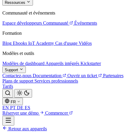
Ressources
Communauté et événements
Espace développeurs
Communauté
Événements
Formation
Blog
Ebooks
IoT Academy
Cas d'usage
Vidéos
Modèles et outils
Modèles de dashboard
Appareils intégrés
Kickstarter
Support
Contactez-nous
Documentation
Ouvrir un ticket
Partenaires
Plans de support
Services professionnels
Tarifs
FR
EN
PT
DE
ES
Réserver une démo
Commencer
Retour aux appareils