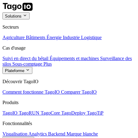
Solutions
Secteurs
Agriculture
Bâtiments
Énergie
Industrie
Logistique
Cas d'usage
Suivi en direct du bétail
Équipements et machines
Surveillance des
silos
Sous-comptage
Plus
Plateforme
Découvrir TagoIO
Comment fonctionne TagoIO
Comparer TagoIO
Produits
TagoIO
TagoRUN
TagoCore
TagoDeploy
TagoTiP
Fonctionnalités
Visualisation
Analytics
Backend
Marque blanche