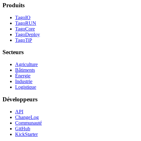
Produits
TagoIO
TagoRUN
TagoCore
TagoDeploy
TagoTiP
Secteurs
Agriculture
Bâtiments
Énergie
Industrie
Logistique
Développeurs
API
ChangeLog
Communauté
GitHub
KickStarter