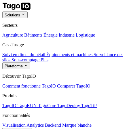
Solutions
Secteurs
Agriculture
Bâtiments
Énergie
Industrie
Logistique
Cas d'usage
Suivi en direct du bétail
Équipements et machines
Surveillance des
silos
Sous-comptage
Plus
Plateforme
Découvrir TagoIO
Comment fonctionne TagoIO
Comparer TagoIO
Produits
TagoIO
TagoRUN
TagoCore
TagoDeploy
TagoTiP
Fonctionnalités
Visualisation
Analytics
Backend
Marque blanche