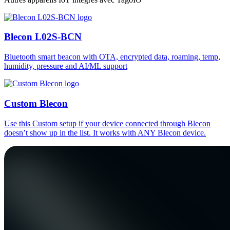
Blecon L02S-BCN
Bluetooth smart beacon with OTA, encrypted data, roaming, temp,
humidity, pressure and AI/ML support
Custom Blecon
Use this Custom setup if your device connected through Blecon
doesn’t show up in the list. It works with ANY Blecon device.