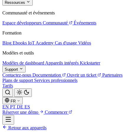
Ressources
Communauté et événements
Espace développeurs
Communauté
Événements
Formation
Blog
Ebooks
IoT Academy
Cas d'usage
Vidéos
Modèles et outils
Modèles de dashboard
Appareils intégrés
Kickstarter
Support
Contactez-nous
Documentation
Ouvrir un ticket
Partenaires
Plans de support
Services professionnels
Tarifs
FR
EN
PT
DE
ES
Réserver une démo
Commencer
Retour aux appareils