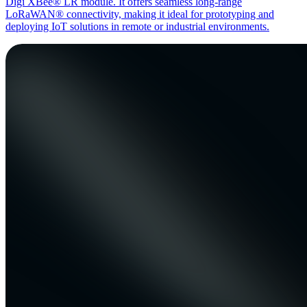
Digi XBee® LR module. It offers seamless long-range
LoRaWAN® connectivity, making it ideal for prototyping and
deploying IoT solutions in remote or industrial environments.