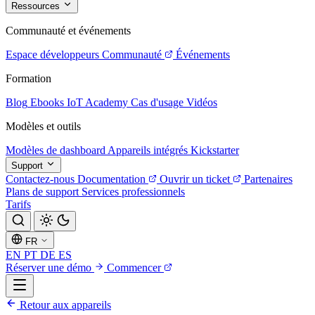
Ressources
Communauté et événements
Espace développeurs
Communauté
Événements
Formation
Blog
Ebooks
IoT Academy
Cas d'usage
Vidéos
Modèles et outils
Modèles de dashboard
Appareils intégrés
Kickstarter
Support
Contactez-nous
Documentation
Ouvrir un ticket
Partenaires
Plans de support
Services professionnels
Tarifs
FR
EN
PT
DE
ES
Réserver une démo
Commencer
Retour aux appareils