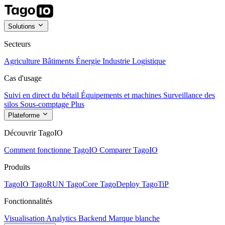
Solutions
Secteurs
Agriculture
Bâtiments
Énergie
Industrie
Logistique
Cas d'usage
Suivi en direct du bétail
Équipements et machines
Surveillance des
silos
Sous-comptage
Plus
Plateforme
Découvrir TagoIO
Comment fonctionne TagoIO
Comparer TagoIO
Produits
TagoIO
TagoRUN
TagoCore
TagoDeploy
TagoTiP
Fonctionnalités
Visualisation
Analytics
Backend
Marque blanche