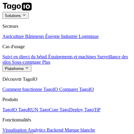
Solutions
Secteurs
Agriculture
Bâtiments
Énergie
Industrie
Logistique
Cas d'usage
Suivi en direct du bétail
Équipements et machines
Surveillance des
silos
Sous-comptage
Plus
Plateforme
Découvrir TagoIO
Comment fonctionne TagoIO
Comparer TagoIO
Produits
TagoIO
TagoRUN
TagoCore
TagoDeploy
TagoTiP
Fonctionnalités
Visualisation
Analytics
Backend
Marque blanche