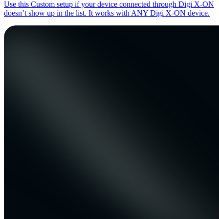
Use this Custom setup if your device connected through Digi X-ON
doesn’t show up in the list. It works with ANY Digi X-ON device.