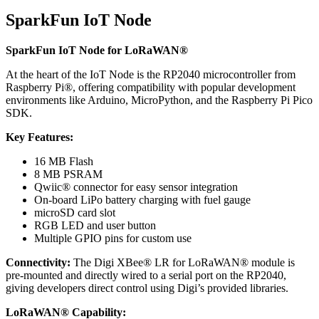
SparkFun IoT Node
SparkFun IoT Node for LoRaWAN®
At the heart of the IoT Node is the RP2040 microcontroller from
Raspberry Pi®, offering compatibility with popular development
environments like Arduino, MicroPython, and the Raspberry Pi Pico
SDK.
Key Features:
16 MB Flash
8 MB PSRAM
Qwiic® connector for easy sensor integration
On-board LiPo battery charging with fuel gauge
microSD card slot
RGB LED and user button
Multiple GPIO pins for custom use
Connectivity:
The Digi XBee® LR for LoRaWAN® module is
pre-mounted and directly wired to a serial port on the RP2040,
giving developers direct control using Digi’s provided libraries.
LoRaWAN® Capability: