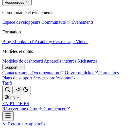
Ressources
Communauté et événements
Espace développeurs
Communauté
Événements
Formation
Blog
Ebooks
IoT Academy
Cas d'usage
Vidéos
Modèles et outils
Modèles de dashboard
Appareils intégrés
Kickstarter
Support
Contactez-nous
Documentation
Ouvrir un ticket
Partenaires
Plans de support
Services professionnels
Tarifs
FR
EN
PT
DE
ES
Réserver une démo
Commencer
Retour aux appareils