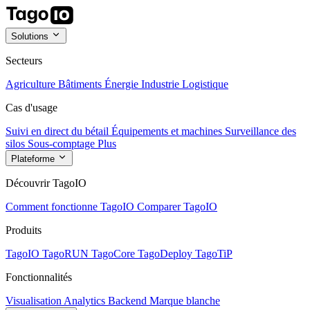
Solutions
Secteurs
Agriculture
Bâtiments
Énergie
Industrie
Logistique
Cas d'usage
Suivi en direct du bétail
Équipements et machines
Surveillance des
silos
Sous-comptage
Plus
Plateforme
Découvrir TagoIO
Comment fonctionne TagoIO
Comparer TagoIO
Produits
TagoIO
TagoRUN
TagoCore
TagoDeploy
TagoTiP
Fonctionnalités
Visualisation
Analytics
Backend
Marque blanche