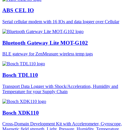
ABS CEL IO
Serial cellular modem with 16 IOs and data logger over Cellular
Bluetooth Gateway Lite MOT-G102
BLE gateway for ZenMeasure wireless temp tags
Bosch TDL110
Transport Data Logger with Shock/Acceleration, Humidity and
Temperature for your Supply Chain
Bosch XDK110
Cross-Domain Development Kit with Accelerometer, Gyroscope,
Magnetic field strength, Light, Pressure, Humidity, Temperature