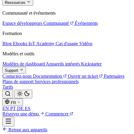
Ressources
Communauté et événements
Espace développeurs
Communauté
Événements
Formation
Blog
Ebooks
IoT Academy
Cas d'usage
Vidéos
Modèles et outils
Modèles de dashboard
Appareils intégrés
Kickstarter
Support
Contactez-nous
Documentation
Ouvrir un ticket
Partenaires
Plans de support
Services professionnels
Tarifs
FR
EN
PT
DE
ES
Réserver une démo
Commencer
Retour aux appareils