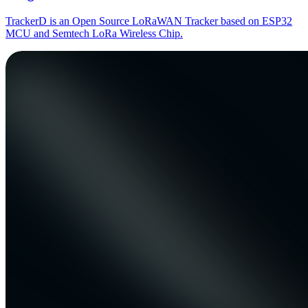
TrackerD is an Open Source LoRaWAN Tracker based on ESP32
MCU and Semtech LoRa Wireless Chip.