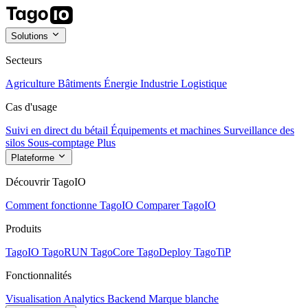
Solutions
Secteurs
Agriculture
Bâtiments
Énergie
Industrie
Logistique
Cas d'usage
Suivi en direct du bétail
Équipements et machines
Surveillance des
silos
Sous-comptage
Plus
Plateforme
Découvrir TagoIO
Comment fonctionne TagoIO
Comparer TagoIO
Produits
TagoIO
TagoRUN
TagoCore
TagoDeploy
TagoTiP
Fonctionnalités
Visualisation
Analytics
Backend
Marque blanche