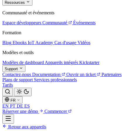
Ressources
Communauté et événements
Espace développeurs
Communauté
Événements
Formation
Blog
Ebooks
IoT Academy
Cas d'usage
Vidéos
Modèles et outils
Modèles de dashboard
Appareils intégrés
Kickstarter
Support
Contactez-nous
Documentation
Ouvrir un ticket
Partenaires
Plans de support
Services professionnels
Tarifs
FR
EN
PT
DE
ES
Réserver une démo
Commencer
Retour aux appareils