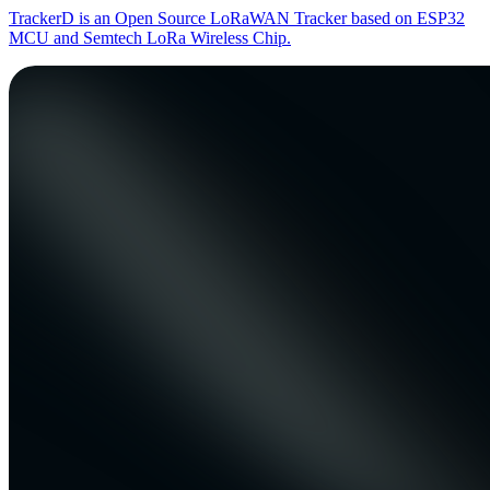
TrackerD is an Open Source LoRaWAN Tracker based on ESP32
MCU and Semtech LoRa Wireless Chip.