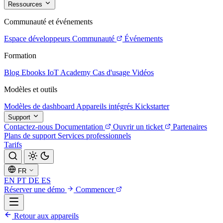
Ressources
Communauté et événements
Espace développeurs
Communauté
Événements
Formation
Blog
Ebooks
IoT Academy
Cas d'usage
Vidéos
Modèles et outils
Modèles de dashboard
Appareils intégrés
Kickstarter
Support
Contactez-nous
Documentation
Ouvrir un ticket
Partenaires
Plans de support
Services professionnels
Tarifs
FR
EN
PT
DE
ES
Réserver une démo
Commencer
Retour aux appareils