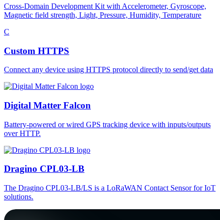
Cross-Domain Development Kit with Accelerometer, Gyroscope,
Magnetic field strength, Light, Pressure, Humidity, Temperature
C
Custom HTTPS
Connect any device using HTTPS protocol directly to send/get data
Digital Matter Falcon
Battery-powered or wired GPS tracking device with inputs/outputs
over HTTP.
Dragino CPL03-LB
The Dragino CPL03-LB/LS is a LoRaWAN Contact Sensor for IoT
solutions.