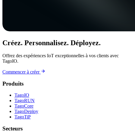
Créez. Personnalisez. Déployez.
Offrez des expériences IoT exceptionnelles à vos clients avec
TagoIO.
Commencer à créer
Produits
TagoIO
TagoRUN
TagoCore
TagoDeploy
TagoTiP
Secteurs