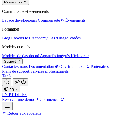
Ressources
Communauté et événements
Espace développeurs
Communauté
Événements
Formation
Blog
Ebooks
IoT Academy
Cas d'usage
Vidéos
Modèles et outils
Modèles de dashboard
Appareils intégrés
Kickstarter
Support
Contactez-nous
Documentation
Ouvrir un ticket
Partenaires
Plans de support
Services professionnels
Tarifs
FR
EN
PT
DE
ES
Réserver une démo
Commencer
Retour aux appareils