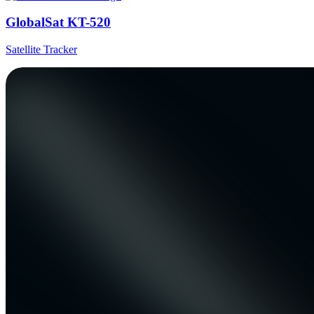
GlobalSat KT-520
Satellite Tracker