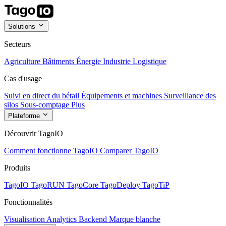
Solutions
Secteurs
Agriculture
Bâtiments
Énergie
Industrie
Logistique
Cas d'usage
Suivi en direct du bétail
Équipements et machines
Surveillance des
silos
Sous-comptage
Plus
Plateforme
Découvrir TagoIO
Comment fonctionne TagoIO
Comparer TagoIO
Produits
TagoIO
TagoRUN
TagoCore
TagoDeploy
TagoTiP
Fonctionnalités
Visualisation
Analytics
Backend
Marque blanche