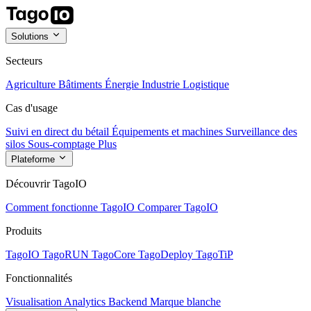
Solutions
Secteurs
Agriculture
Bâtiments
Énergie
Industrie
Logistique
Cas d'usage
Suivi en direct du bétail
Équipements et machines
Surveillance des
silos
Sous-comptage
Plus
Plateforme
Découvrir TagoIO
Comment fonctionne TagoIO
Comparer TagoIO
Produits
TagoIO
TagoRUN
TagoCore
TagoDeploy
TagoTiP
Fonctionnalités
Visualisation
Analytics
Backend
Marque blanche