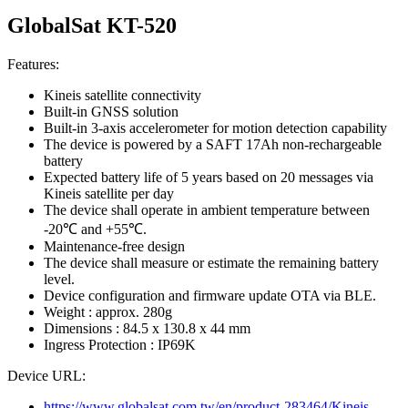
GlobalSat KT-520
Features:
Kineis satellite connectivity
Built-in GNSS solution
Built-in 3-axis accelerometer for motion detection capability
The device is powered by a SAFT 17Ah non-rechargeable
battery
Expected battery life of 5 years based on 20 messages via
Kineis satellite per day
The device shall operate in ambient temperature between
-20℃ and +55℃.
Maintenance-free design
The device shall measure or estimate the remaining battery
level.
Device configuration and firmware update OTA via BLE.
Weight : approx. 280g
Dimensions : 84.5 x 130.8 x 44 mm
Ingress Protection : IP69K
Device URL:
https://www.globalsat.com.tw/en/product-283464/Kineis-