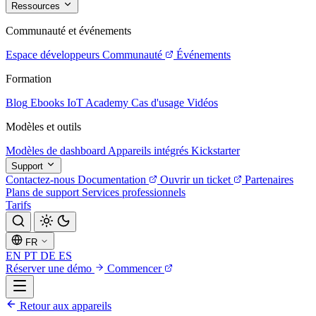
Ressources
Communauté et événements
Espace développeurs
Communauté
Événements
Formation
Blog
Ebooks
IoT Academy
Cas d'usage
Vidéos
Modèles et outils
Modèles de dashboard
Appareils intégrés
Kickstarter
Support
Contactez-nous
Documentation
Ouvrir un ticket
Partenaires
Plans de support
Services professionnels
Tarifs
FR
EN
PT
DE
ES
Réserver une démo
Commencer
Retour aux appareils