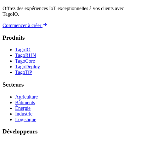
Offrez des expériences IoT exceptionnelles à vos clients avec
TagoIO.
Commencer à créer
Produits
TagoIO
TagoRUN
TagoCore
TagoDeploy
TagoTiP
Secteurs
Agriculture
Bâtiments
Énergie
Industrie
Logistique
Développeurs