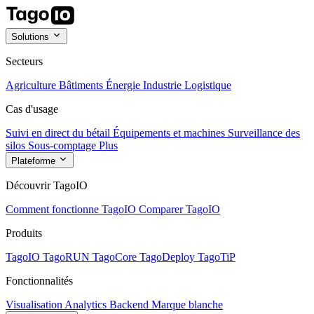
Solutions
Secteurs
Agriculture
Bâtiments
Énergie
Industrie
Logistique
Cas d'usage
Suivi en direct du bétail
Équipements et machines
Surveillance des
silos
Sous-comptage
Plus
Plateforme
Découvrir TagoIO
Comment fonctionne TagoIO
Comparer TagoIO
Produits
TagoIO
TagoRUN
TagoCore
TagoDeploy
TagoTiP
Fonctionnalités
Visualisation
Analytics
Backend
Marque blanche