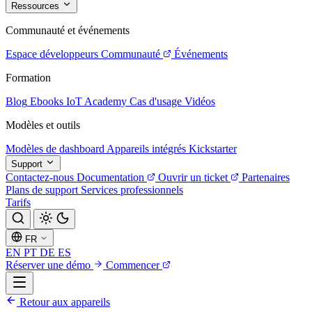
Ressources
Communauté et événements
Espace développeurs
Communauté
Événements
Formation
Blog
Ebooks
IoT Academy
Cas d'usage
Vidéos
Modèles et outils
Modèles de dashboard
Appareils intégrés
Kickstarter
Support
Contactez-nous
Documentation
Ouvrir un ticket
Partenaires
Plans de support
Services professionnels
Tarifs
FR
EN
PT
DE
ES
Réserver une démo
Commencer
Retour aux appareils