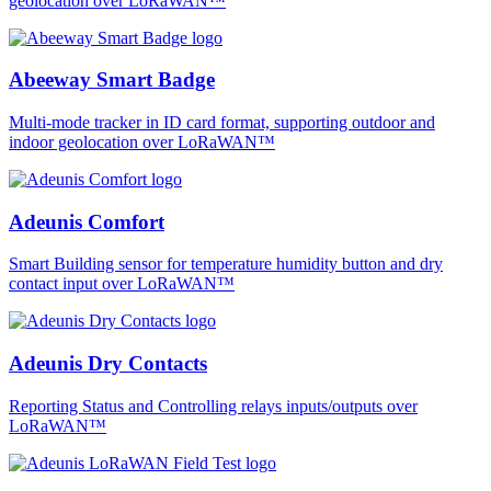
geolocation over LoRaWAN™
Abeeway Smart Badge
Multi-mode tracker in ID card format, supporting outdoor and
indoor geolocation over LoRaWAN™
Adeunis Comfort
Smart Building sensor for temperature humidity button and dry
contact input over LoRaWAN™
Adeunis Dry Contacts
Reporting Status and Controlling relays inputs/outputs over
LoRaWAN™