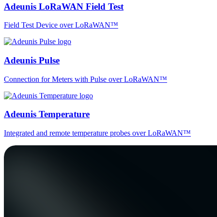
Adeunis LoRaWAN Field Test
Field Test Device over LoRaWAN™
Adeunis Pulse
Connection for Meters with Pulse over LoRaWAN™
Adeunis Temperature
Integrated and remote temperature probes over LoRaWAN™