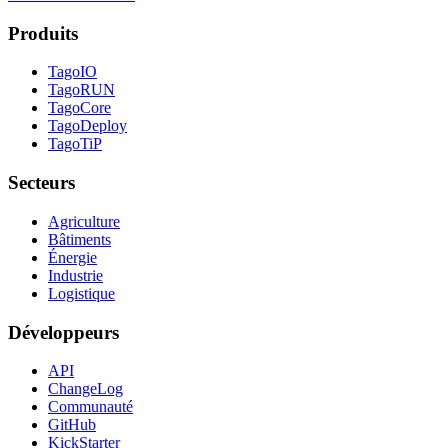
Produits
TagoIO
TagoRUN
TagoCore
TagoDeploy
TagoTiP
Secteurs
Agriculture
Bâtiments
Énergie
Industrie
Logistique
Développeurs
API
ChangeLog
Communauté
GitHub
KickStarter