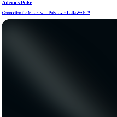
Adeunis Pulse
Connection for Meters with Pulse over LoRaWAN™