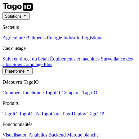
Solutions
Secteurs
Agriculture
Bâtiments
Énergie
Industrie
Logistique
Cas d'usage
Suivi en direct du bétail
Équipements et machines
Surveillance des
silos
Sous-comptage
Plus
Plateforme
Découvrir TagoIO
Comment fonctionne TagoIO
Comparer TagoIO
Produits
TagoIO
TagoRUN
TagoCore
TagoDeploy
TagoTiP
Fonctionnalités
Visualisation
Analytics
Backend
Marque blanche