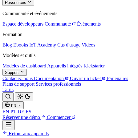
Ressources
Communauté et événements
Espace développeurs
Communauté
Événements
Formation
Blog
Ebooks
IoT Academy
Cas d'usage
Vidéos
Modèles et outils
Modèles de dashboard
Appareils intégrés
Kickstarter
Support
Contactez-nous
Documentation
Ouvrir un ticket
Partenaires
Plans de support
Services professionnels
Tarifs
FR
EN
PT
DE
ES
Réserver une démo
Commencer
Retour aux appareils