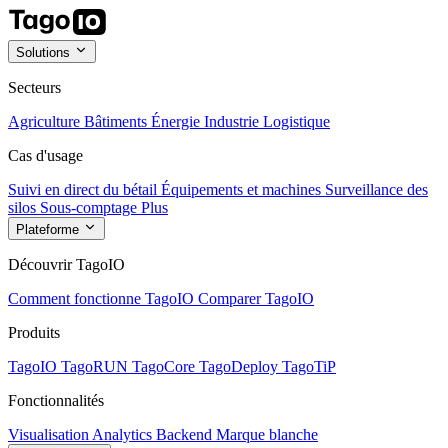
Solutions
Secteurs
Agriculture
Bâtiments
Énergie
Industrie
Logistique
Cas d'usage
Suivi en direct du bétail
Équipements et machines
Surveillance des
silos
Sous-comptage
Plus
Plateforme
Découvrir TagoIO
Comment fonctionne TagoIO
Comparer TagoIO
Produits
TagoIO
TagoRUN
TagoCore
TagoDeploy
TagoTiP
Fonctionnalités
Visualisation
Analytics
Backend
Marque blanche