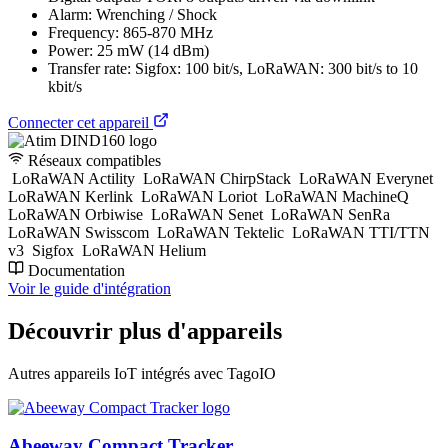
Alarm: Wrenching / Shock
Frequency: 865-870 MHz
Power: 25 mW (14 dBm)
Transfer rate: Sigfox: 100 bit/s, LoRaWAN: 300 bit/s to 10
kbit/s
Connecter cet appareil
Réseaux compatibles
LoRaWAN Actility
LoRaWAN ChirpStack
LoRaWAN Everynet
LoRaWAN Kerlink
LoRaWAN Loriot
LoRaWAN MachineQ
LoRaWAN Orbiwise
LoRaWAN Senet
LoRaWAN SenRa
LoRaWAN Swisscom
LoRaWAN Tektelic
LoRaWAN TTI/TTN
v3
Sigfox
LoRaWAN Helium
Documentation
Voir le guide d'intégration
Découvrir plus d'appareils
Autres appareils IoT intégrés avec TagoIO
Abeeway Compact Tracker