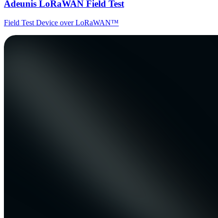
Adeunis LoRaWAN Field Test
Field Test Device over LoRaWAN™