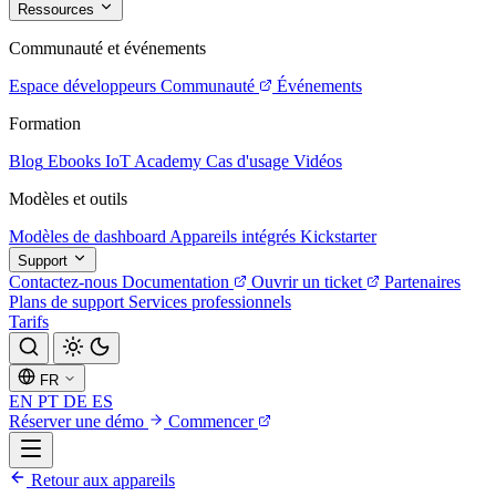
Ressources
Communauté et événements
Espace développeurs
Communauté
Événements
Formation
Blog
Ebooks
IoT Academy
Cas d'usage
Vidéos
Modèles et outils
Modèles de dashboard
Appareils intégrés
Kickstarter
Support
Contactez-nous
Documentation
Ouvrir un ticket
Partenaires
Plans de support
Services professionnels
Tarifs
FR
EN
PT
DE
ES
Réserver une démo
Commencer
Retour aux appareils