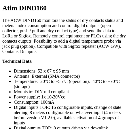
Atim DIND160
The ACW-DIND160 monitors the status of dry contacts status and
meters’ index consumption and control digital outputs (open
collector, push / pull and dry contact type) and send the data to
LoRa or Sigfox. Remotely control equipment or PLCs using the dry
contacts outputs. Possibility to add a digital temperature probe via
jack plug (option). Compatible with Sigfox repeater (ACW-GW).
Contains 16 inputs.
Technical Data
Dimensions: 53 x 67 x 95 mm
Antenna: External (SMA connector)
Temperature: -20°C to +55°C (operation), -40°C to +70°C
(storage)
Mounts to: DIN rail compliant
Power supply: 1x 10-30Vcc
Consumption: 100mA
Digital inputs TOR: 16 configurable inputs, change of state
alerting, 8 meters configurable on whatever input (4 meters
before version V1.2.0), available activation of 4 groups of
inputs
Digital outputs TOR: 8 outputs driven via downlink