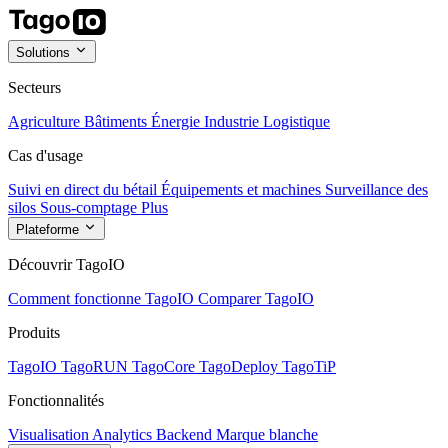
Solutions
Secteurs
Agriculture
Bâtiments
Énergie
Industrie
Logistique
Cas d'usage
Suivi en direct du bétail
Équipements et machines
Surveillance des
silos
Sous-comptage
Plus
Plateforme
Découvrir TagoIO
Comment fonctionne TagoIO
Comparer TagoIO
Produits
TagoIO
TagoRUN
TagoCore
TagoDeploy
TagoTiP
Fonctionnalités
Visualisation
Analytics
Backend
Marque blanche