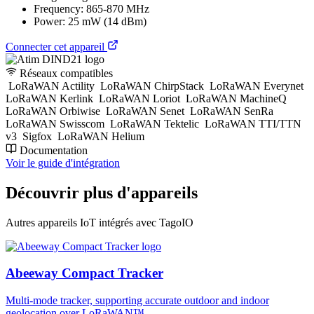
Frequency: 865-870 MHz
Power: 25 mW (14 dBm)
Connecter cet appareil
Réseaux compatibles
LoRaWAN Actility
LoRaWAN ChirpStack
LoRaWAN Everynet
LoRaWAN Kerlink
LoRaWAN Loriot
LoRaWAN MachineQ
LoRaWAN Orbiwise
LoRaWAN Senet
LoRaWAN SenRa
LoRaWAN Swisscom
LoRaWAN Tektelic
LoRaWAN TTI/TTN
v3
Sigfox
LoRaWAN Helium
Documentation
Voir le guide d'intégration
Découvrir plus d'appareils
Autres appareils IoT intégrés avec TagoIO
Abeeway Compact Tracker
Multi-mode tracker, supporting accurate outdoor and indoor
geolocation over LoRaWAN™