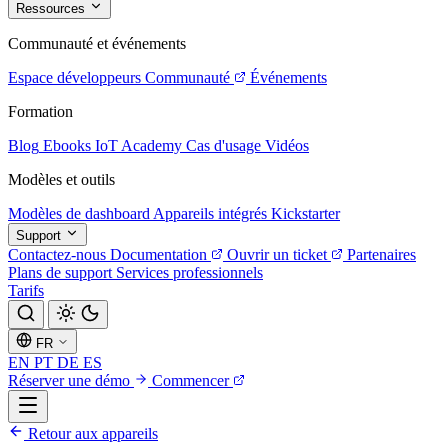
Ressources
Communauté et événements
Espace développeurs
Communauté
Événements
Formation
Blog
Ebooks
IoT Academy
Cas d'usage
Vidéos
Modèles et outils
Modèles de dashboard
Appareils intégrés
Kickstarter
Support
Contactez-nous
Documentation
Ouvrir un ticket
Partenaires
Plans de support
Services professionnels
Tarifs
FR
EN
PT
DE
ES
Réserver une démo
Commencer
Retour aux appareils