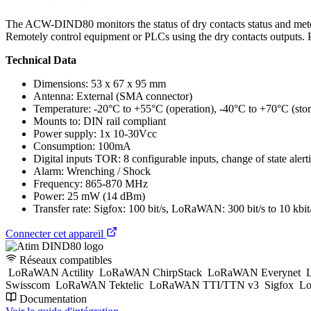
The ACW-DIND80 monitors the status of dry contacts status and meters
Remotely control equipment or PLCs using the dry contacts outputs. P
Technical Data
Dimensions: 53 x 67 x 95 mm
Antenna: External (SMA connector)
Temperature: -20°C to +55°C (operation), -40°C to +70°C (sto
Mounts to: DIN rail compliant
Power supply: 1x 10-30Vcc
Consumption: 100mA
Digital inputs TOR: 8 configurable inputs, change of state alert
Alarm: Wrenching / Shock
Frequency: 865-870 MHz
Power: 25 mW (14 dBm)
Transfer rate: Sigfox: 100 bit/s, LoRaWAN: 300 bit/s to 10 kbit
Connecter cet appareil
Réseaux compatibles
LoRaWAN Actility
LoRaWAN ChirpStack
LoRaWAN Everynet
L
Swisscom
LoRaWAN Tektelic
LoRaWAN TTI/TTN v3
Sigfox
Lo
Documentation