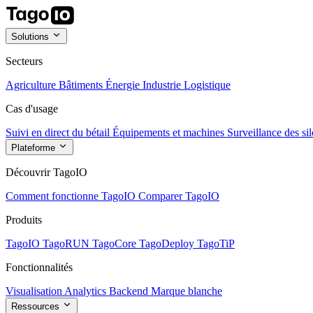
Solutions
Secteurs
Agriculture
Bâtiments
Énergie
Industrie
Logistique
Cas d'usage
Suivi en direct du bétail
Équipements et machines
Surveillance des sil
Plateforme
Découvrir TagoIO
Comment fonctionne TagoIO
Comparer TagoIO
Produits
TagoIO
TagoRUN
TagoCore
TagoDeploy
TagoTiP
Fonctionnalités
Visualisation
Analytics
Backend
Marque blanche
Ressources