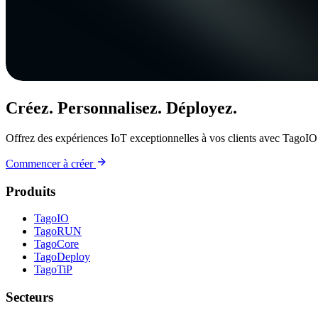
Créez. Personnalisez. Déployez.
Offrez des expériences IoT exceptionnelles à vos clients avec TagoIO
Commencer à créer
Produits
TagoIO
TagoRUN
TagoCore
TagoDeploy
TagoTiP
Secteurs