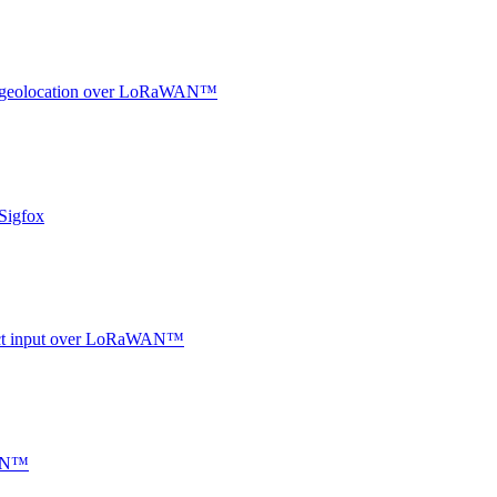
oor geolocation over LoRaWAN™
Sigfox
ntact input over LoRaWAN™
WAN™