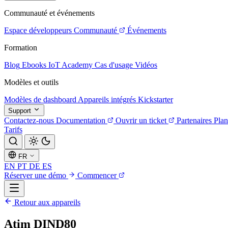
Communauté et événements
Espace développeurs
Communauté
Événements
Formation
Blog
Ebooks
IoT Academy
Cas d'usage
Vidéos
Modèles et outils
Modèles de dashboard
Appareils intégrés
Kickstarter
Support
Contactez-nous
Documentation
Ouvrir un ticket
Partenaires
Plan
Tarifs
FR
EN
PT
DE
ES
Réserver une démo
Commencer
Retour aux appareils
Atim DIND80