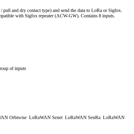
 pull and dry contact type) and send the data to LoRa or Sigfox.
Compatible with Sigfox repeater (ACW-GW). Contains 8 inputs.
group of inputs
AN Orbiwise
LoRaWAN Senet
LoRaWAN SenRa
LoRaWAN