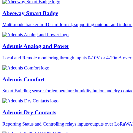
Abeeway Smart Badge
Multi-mode tracker in ID card format, supporting outdoor and ind
Adeunis Analog and Power
Local and Remote monitoring through inputs 0-10V or 4-20mA over 
Adeunis Comfort
Smart Building sensor for temperature humidity button and dry co
Adeunis Dry Contacts
Reporting Status and Controlling relays inputs/outputs over LoRa