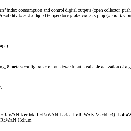
’ index consumption and control digital outputs (open collector, push /
ossibility to add a digital temperature probe via jack plug (option). 
rage)
ing, 8 meters configurable on whatever input, available activation of a 
/s
oRaWAN Kerlink
LoRaWAN Loriot
LoRaWAN MachineQ
LoRaW
RaWAN Helium