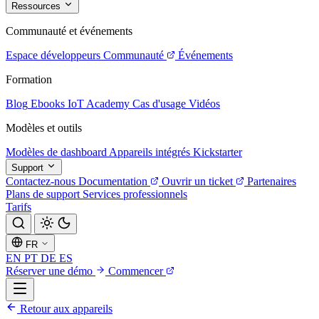
Ressources
Communauté et événements
Espace développeurs
Communauté
Événements
Formation
Blog
Ebooks
IoT Academy
Cas d'usage
Vidéos
Modèles et outils
Modèles de dashboard
Appareils intégrés
Kickstarter
Support
Contactez-nous
Documentation
Ouvrir un ticket
Partenaires
Plans de support
Services professionnels
Tarifs
FR
EN
PT
DE
ES
Réserver une démo
Commencer
Retour aux appareils