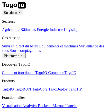
Solutions
Secteurs
Agriculture
Bâtiments
Énergie
Industrie
Logistique
Cas d'usage
Suivi en direct du bétail
Équipements et machines
Surveillance des
silos
Sous-comptage
Plus
Plateforme
Découvrir TagoIO
Comment fonctionne TagoIO
Comparer TagoIO
Produits
TagoIO
TagoRUN
TagoCore
TagoDeploy
TagoTiP
Fonctionnalités
Visualisation
Analytics
Backend
Marque blanche