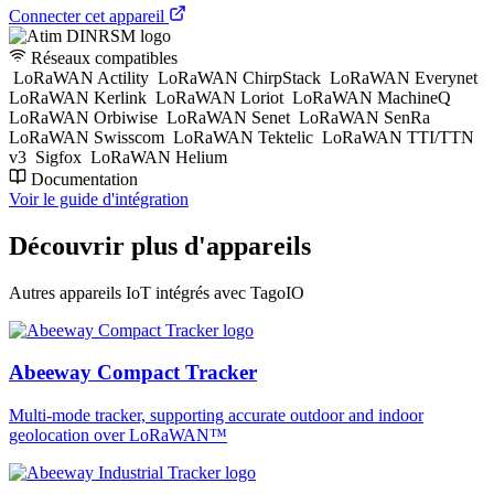
Connecter cet appareil
Réseaux compatibles
LoRaWAN Actility
LoRaWAN ChirpStack
LoRaWAN Everynet
LoRaWAN Kerlink
LoRaWAN Loriot
LoRaWAN MachineQ
LoRaWAN Orbiwise
LoRaWAN Senet
LoRaWAN SenRa
LoRaWAN Swisscom
LoRaWAN Tektelic
LoRaWAN TTI/TTN
v3
Sigfox
LoRaWAN Helium
Documentation
Voir le guide d'intégration
Découvrir plus d'appareils
Autres appareils IoT intégrés avec TagoIO
Abeeway Compact Tracker
Multi-mode tracker, supporting accurate outdoor and indoor
geolocation over LoRaWAN™