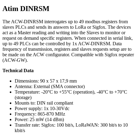
Atim DINRSM
The ACW-DINRSM interrogates up to 49 modbus registers from
slaves PLCs and sends its answers to LoRa or Sigfox. The devices
act as a Master reading and writing into the Slaves to monitor or
request on demand specific registers. When connected in serial link,
up to 49 PLCs can be controlled by 1x ACW-DINRSM. Data
frequency of transmission, registers and slaves requests setup are to
be made on the ACW configurator. Compatible with Sigfox repeater
(ACW-GW).
Technical Data
Dimensions: 90 x 57 x 17,9 mm
Antenna: External (SMA connector)
Temperature: -20°C to +55°C (operation), -40°C to +70°C
(storage)
Mounts to: DIN rail compliant
Power supply: 1x 10-30Vdc
Frequency: 865-870 MHz
Power: 25 mW (14 dBm)
Transfer rate: Sigfox: 100 bit/s, LoRaWAN: 300 bit/s to 10
kbit/s