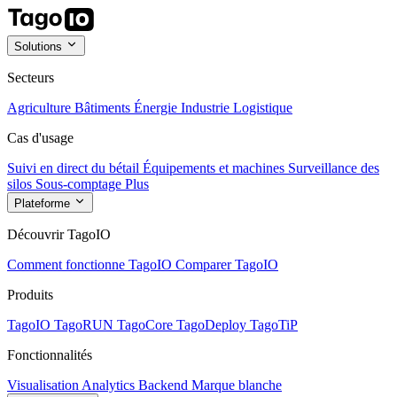
Solutions
Secteurs
Agriculture
Bâtiments
Énergie
Industrie
Logistique
Cas d'usage
Suivi en direct du bétail
Équipements et machines
Surveillance des
silos
Sous-comptage
Plus
Plateforme
Découvrir TagoIO
Comment fonctionne TagoIO
Comparer TagoIO
Produits
TagoIO
TagoRUN
TagoCore
TagoDeploy
TagoTiP
Fonctionnalités
Visualisation
Analytics
Backend
Marque blanche