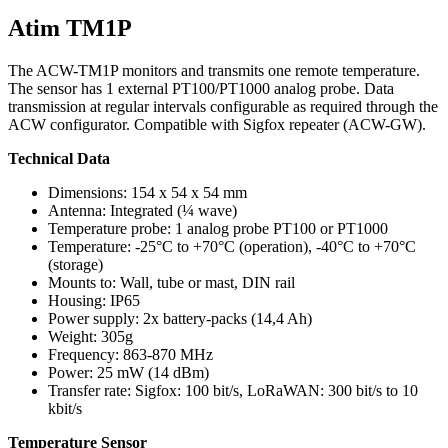
Atim TM1P
The ACW-TM1P monitors and transmits one remote temperature.
The sensor has 1 external PT100/PT1000 analog probe. Data
transmission at regular intervals configurable as required through the
ACW configurator. Compatible with Sigfox repeater (ACW-GW).
Technical Data
Dimensions: 154 x 54 x 54 mm
Antenna: Integrated (¼ wave)
Temperature probe: 1 analog probe PT100 or PT1000
Temperature: -25°C to +70°C (operation), -40°C to +70°C
(storage)
Mounts to: Wall, tube or mast, DIN rail
Housing: IP65
Power supply: 2x battery-packs (14,4 Ah)
Weight: 305g
Frequency: 863-870 MHz
Power: 25 mW (14 dBm)
Transfer rate: Sigfox: 100 bit/s, LoRaWAN: 300 bit/s to 10
kbit/s
Temperature Sensor