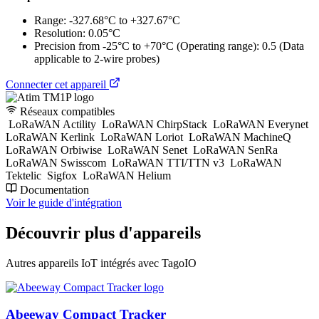
Range: -327.68°C to +327.67°C
Resolution: 0.05°C
Precision from -25°C to +70°C (Operating range): 0.5 (Data
applicable to 2-wire probes)
Connecter cet appareil
Réseaux compatibles
LoRaWAN Actility
LoRaWAN ChirpStack
LoRaWAN Everynet
LoRaWAN Kerlink
LoRaWAN Loriot
LoRaWAN MachineQ
LoRaWAN Orbiwise
LoRaWAN Senet
LoRaWAN SenRa
LoRaWAN Swisscom
LoRaWAN TTI/TTN v3
LoRaWAN
Tektelic
Sigfox
LoRaWAN Helium
Documentation
Voir le guide d'intégration
Découvrir plus d'appareils
Autres appareils IoT intégrés avec TagoIO
Abeeway Compact Tracker