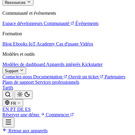
Ressources
Communauté et événements
Espace développeurs
Communauté
Événements
Formation
Blog
Ebooks
IoT Academy
Cas d'usage
Vidéos
Modèles et outils
Modèles de dashboard
Appareils intégrés
Kickstarter
Support
Contactez-nous
Documentation
Ouvrir un ticket
Partenaires
Plans de support
Services professionnels
Tarifs
FR
EN
PT
DE
ES
Réserver une démo
Commencer
Retour aux appareils