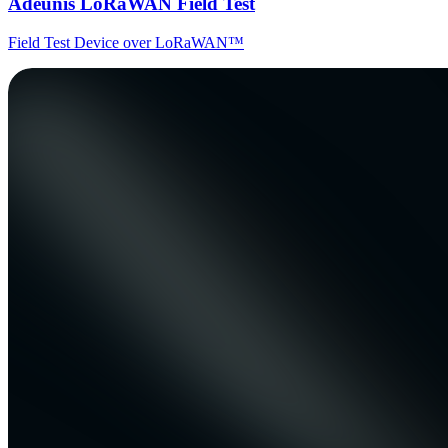
Adeunis LoRaWAN Field Test
Field Test Device over LoRaWAN™