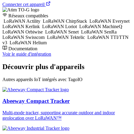
Connecter cet appareil
Réseaux compatibles
LoRaWAN Actility
LoRaWAN ChirpStack
LoRaWAN Everynet
LoRaWAN Kerlink
LoRaWAN Loriot
LoRaWAN MachineQ
LoRaWAN Orbiwise
LoRaWAN Senet
LoRaWAN SenRa
LoRaWAN Swisscom
LoRaWAN Tektelic
LoRaWAN TTI/TTN
v3
LoRaWAN Helium
Documentation
Voir le guide d'intégration
Découvrir plus d'appareils
Autres appareils IoT intégrés avec TagoIO
Abeeway Compact Tracker
Multi-mode tracker, supporting accurate outdoor and indoor
geolocation over LoRaWAN™