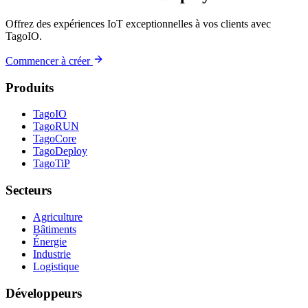
Offrez des expériences IoT exceptionnelles à vos clients avec
TagoIO.
Commencer à créer
Produits
TagoIO
TagoRUN
TagoCore
TagoDeploy
TagoTiP
Secteurs
Agriculture
Bâtiments
Énergie
Industrie
Logistique
Développeurs