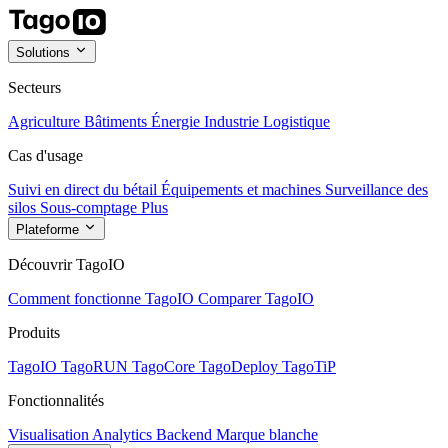
Solutions
Secteurs
Agriculture
Bâtiments
Énergie
Industrie
Logistique
Cas d'usage
Suivi en direct du bétail
Équipements et machines
Surveillance des
silos
Sous-comptage
Plus
Plateforme
Découvrir TagoIO
Comment fonctionne TagoIO
Comparer TagoIO
Produits
TagoIO
TagoRUN
TagoCore
TagoDeploy
TagoTiP
Fonctionnalités
Visualisation
Analytics
Backend
Marque blanche