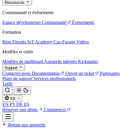
Ressources
Communauté et événements
Espace développeurs
Communauté
Événements
Formation
Blog
Ebooks
IoT Academy
Cas d'usage
Vidéos
Modèles et outils
Modèles de dashboard
Appareils intégrés
Kickstarter
Support
Contactez-nous
Documentation
Ouvrir un ticket
Partenaires
Plans de support
Services professionnels
Tarifs
FR
EN
PT
DE
ES
Réserver une démo
Commencer
Retour aux appareils