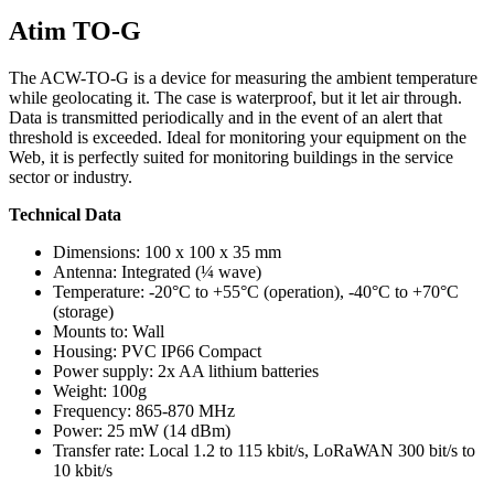
Atim TO-G
The ACW-TO-G is a device for measuring the ambient temperature
while geolocating it. The case is waterproof, but it let air through.
Data is transmitted periodically and in the event of an alert that
threshold is exceeded. Ideal for monitoring your equipment on the
Web, it is perfectly suited for monitoring buildings in the service
sector or industry.
Technical Data
Dimensions: 100 x 100 x 35 mm
Antenna: Integrated (¼ wave)
Temperature: -20°C to +55°C (operation), -40°C to +70°C
(storage)
Mounts to: Wall
Housing: PVC IP66 Compact
Power supply: 2x AA lithium batteries
Weight: 100g
Frequency: 865-870 MHz
Power: 25 mW (14 dBm)
Transfer rate: Local 1.2 to 115 kbit/s, LoRaWAN 300 bit/s to
10 kbit/s