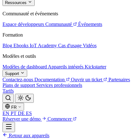
Ressources
Communauté et événements
Espace développeurs
Communauté
Événements
Formation
Blog
Ebooks
IoT Academy
Cas d'usage
Vidéos
Modèles et outils
Modèles de dashboard
Appareils intégrés
Kickstarter
Support
Contactez-nous
Documentation
Ouvrir un ticket
Partenaires
Plans de support
Services professionnels
Tarifs
FR
EN
PT
DE
ES
Réserver une démo
Commencer
Retour aux appareils