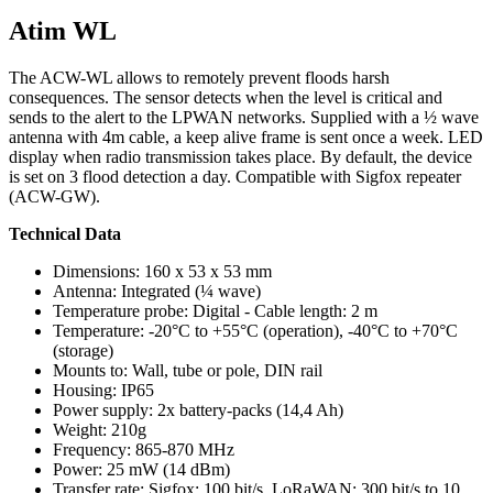
Atim WL
The ACW-WL allows to remotely prevent floods harsh
consequences. The sensor detects when the level is critical and
sends to the alert to the LPWAN networks. Supplied with a ½ wave
antenna with 4m cable, a keep alive frame is sent once a week. LED
display when radio transmission takes place. By default, the device
is set on 3 flood detection a day. Compatible with Sigfox repeater
(ACW-GW).
Technical Data
Dimensions: 160 x 53 x 53 mm
Antenna: Integrated (¼ wave)
Temperature probe: Digital - Cable length: 2 m
Temperature: -20°C to +55°C (operation), -40°C to +70°C
(storage)
Mounts to: Wall, tube or pole, DIN rail
Housing: IP65
Power supply: 2x battery-packs (14,4 Ah)
Weight: 210g
Frequency: 865-870 MHz
Power: 25 mW (14 dBm)
Transfer rate: Sigfox: 100 bit/s, LoRaWAN: 300 bit/s to 10