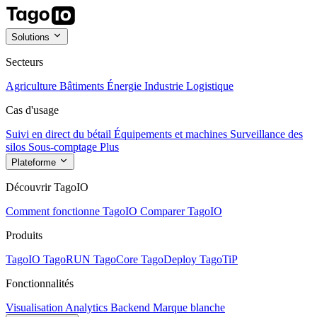
Solutions
Secteurs
Agriculture
Bâtiments
Énergie
Industrie
Logistique
Cas d'usage
Suivi en direct du bétail
Équipements et machines
Surveillance des
silos
Sous-comptage
Plus
Plateforme
Découvrir TagoIO
Comment fonctionne TagoIO
Comparer TagoIO
Produits
TagoIO
TagoRUN
TagoCore
TagoDeploy
TagoTiP
Fonctionnalités
Visualisation
Analytics
Backend
Marque blanche