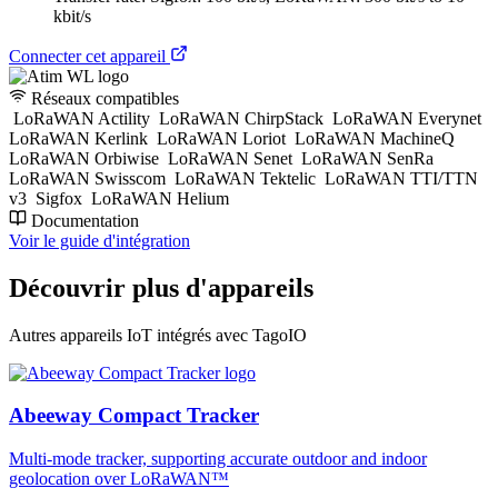
kbit/s
Connecter cet appareil
Réseaux compatibles
LoRaWAN Actility
LoRaWAN ChirpStack
LoRaWAN Everynet
LoRaWAN Kerlink
LoRaWAN Loriot
LoRaWAN MachineQ
LoRaWAN Orbiwise
LoRaWAN Senet
LoRaWAN SenRa
LoRaWAN Swisscom
LoRaWAN Tektelic
LoRaWAN TTI/TTN
v3
Sigfox
LoRaWAN Helium
Documentation
Voir le guide d'intégration
Découvrir plus d'appareils
Autres appareils IoT intégrés avec TagoIO
Abeeway Compact Tracker
Multi-mode tracker, supporting accurate outdoor and indoor
geolocation over LoRaWAN™